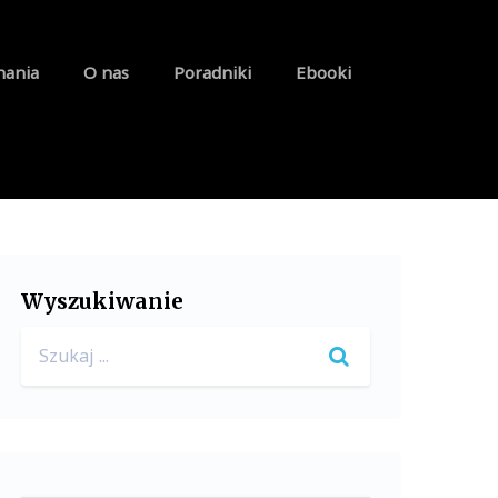
nania
O nas
Poradniki
Ebooki
Wyszukiwanie
Search
for: