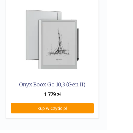
Onyx Boox Go 10,3 (Gen II)
1 779
zł
Kup w Czytio.pl