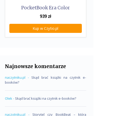
PocketBook Era Color
939
zł
Kup w Czytio.pl
Najnowsze komentarze
naczytniku.pl
-
Skąd brać książki na czytnik e-
booków?
Olek
-
Skąd brać książki na czytnik e-booków?
naczytniku.pl
-
Storytel czy BookBeat – która