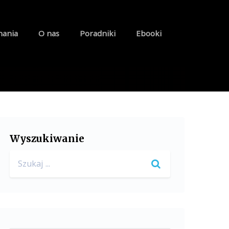
nania
O nas
Poradniki
Ebooki
Wyszukiwanie
Search
for: