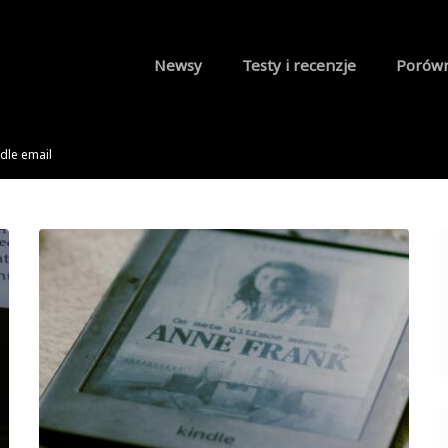
Newsy
Testy i recenzje
Porów
ndle email