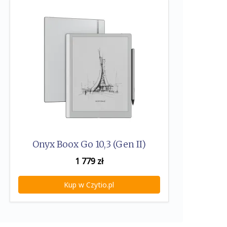
Onyx Boox Go 10,3 (Gen II)
1 779
zł
Kup w Czytio.pl