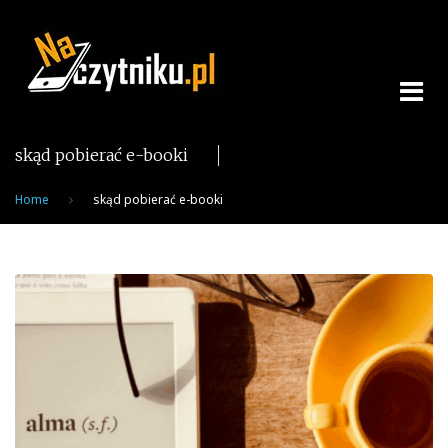
Skip
to
content
skąd pobierać e-booki
Home
skąd pobierać e-booki
Tag:
skąd
pobierać
e-
booki