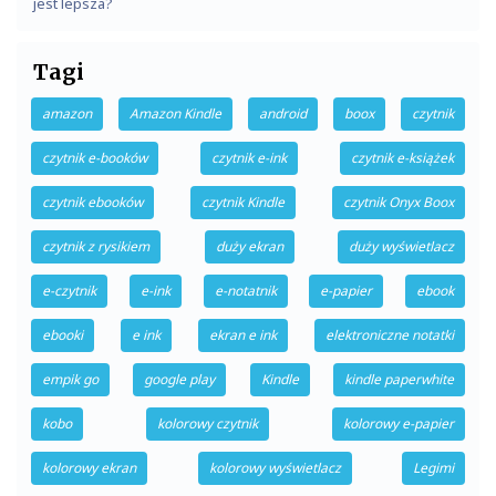
jest lepsza?
Tagi
amazon
Amazon Kindle
android
boox
czytnik
czytnik e-booków
czytnik e-ink
czytnik e-książek
czytnik ebooków
czytnik Kindle
czytnik Onyx Boox
czytnik z rysikiem
duży ekran
duży wyświetlacz
e-czytnik
e-ink
e-notatnik
e-papier
ebook
ebooki
e ink
ekran e ink
elektroniczne notatki
empik go
google play
Kindle
kindle paperwhite
kobo
kolorowy czytnik
kolorowy e-papier
kolorowy ekran
kolorowy wyświetlacz
Legimi