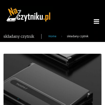
Skip
to
content
składany czytnik
Home
składany czytnik
Tag:
składany
czytnik