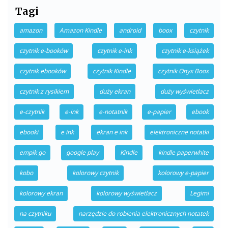
Tagi
amazon
Amazon Kindle
android
boox
czytnik
czytnik e-booków
czytnik e-ink
czytnik e-książek
czytnik ebooków
czytnik Kindle
czytnik Onyx Boox
czytnik z rysikiem
duży ekran
duży wyświetlacz
e-czytnik
e-ink
e-notatnik
e-papier
ebook
ebooki
e ink
ekran e ink
elektroniczne notatki
empik go
google play
Kindle
kindle paperwhite
kobo
kolorowy czytnik
kolorowy e-papier
kolorowy ekran
kolorowy wyświetlacz
Legimi
na czytniku
narzędzie do robienia elektronicznych notatek