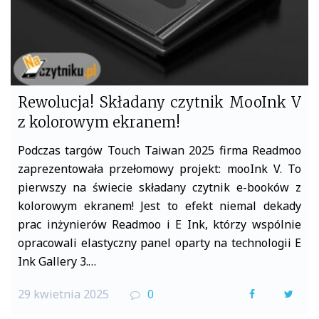
Rewolucja! Składany czytnik MooInk V
z kolorowym ekranem!
Podczas targów Touch Taiwan 2025 firma Readmoo
zaprezentowała przełomowy projekt: mooInk V. To
pierwszy na świecie składany czytnik e-booków z
kolorowym ekranem! Jest to efekt niemal dekady
prac inżynierów Readmoo i E Ink, którzy wspólnie
opracowali elastyczny panel oparty na technologii E
Ink Gallery 3.…
29 kwietnia 2025
0
F
T
a
w