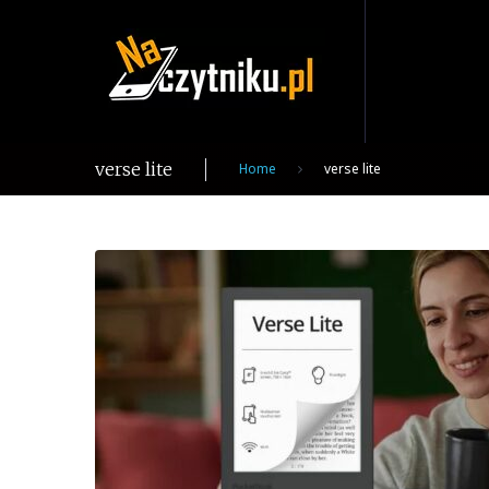
Skip
to
content
verse lite
Home
verse lite
Tag:
verse
lite