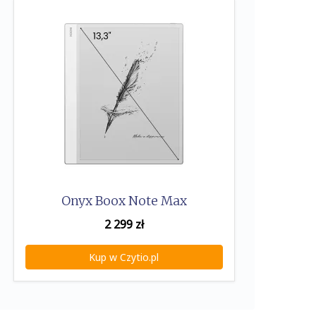
Onyx Boox Note Max
2 299
zł
Kup w Czytio.pl