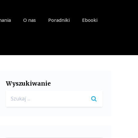
nania
O nas
Poradniki
Ebooki
Wyszukiwanie
Search
for: