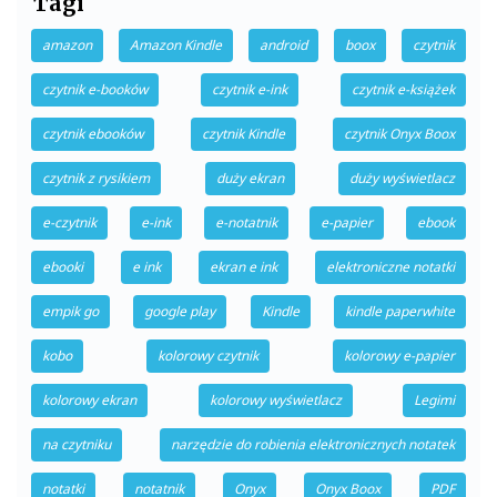
Tagi
amazon
Amazon Kindle
android
boox
czytnik
czytnik e-booków
czytnik e-ink
czytnik e-książek
czytnik ebooków
czytnik Kindle
czytnik Onyx Boox
czytnik z rysikiem
duży ekran
duży wyświetlacz
e-czytnik
e-ink
e-notatnik
e-papier
ebook
ebooki
e ink
ekran e ink
elektroniczne notatki
empik go
google play
Kindle
kindle paperwhite
kobo
kolorowy czytnik
kolorowy e-papier
kolorowy ekran
kolorowy wyświetlacz
Legimi
na czytniku
narzędzie do robienia elektronicznych notatek
notatki
notatnik
Onyx
Onyx Boox
PDF