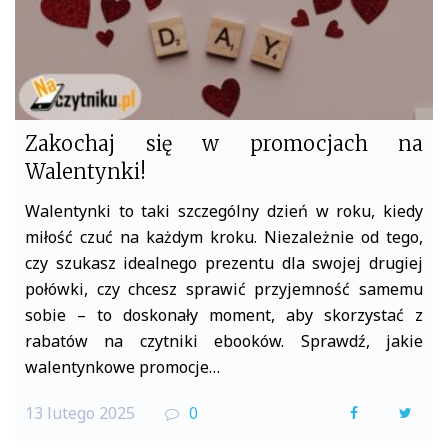
Zakochaj się w promocjach na
Walentynki!
Walentynki to taki szczególny dzień w roku, kiedy
miłość czuć na każdym kroku. Niezależnie od tego,
czy szukasz idealnego prezentu dla swojej drugiej
połówki, czy chcesz sprawić przyjemność samemu
sobie – to doskonały moment, aby skorzystać z
rabatów na czytniki ebooków. Sprawdź, jakie
walentynkowe promocje…
13 lutego 2025
0
F
T
a
w