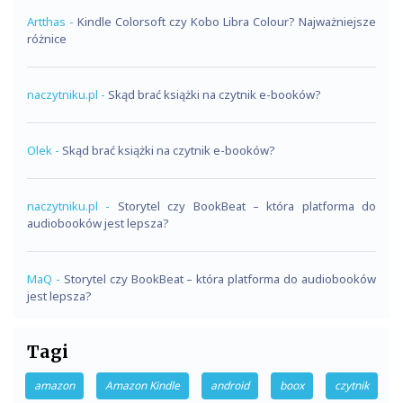
Artthas
-
Kindle Colorsoft czy Kobo Libra Colour? Najważniejsze
różnice
naczytniku.pl
-
Skąd brać książki na czytnik e-booków?
Olek
-
Skąd brać książki na czytnik e-booków?
naczytniku.pl
-
Storytel czy BookBeat – która platforma do
audiobooków jest lepsza?
MaQ
-
Storytel czy BookBeat – która platforma do audiobooków
jest lepsza?
Tagi
amazon
Amazon Kindle
android
boox
czytnik