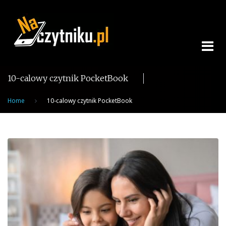
Skip
to
content
10-calowy czytnik PocketBook
Home
10-calowy czytnik PocketBook
Tag:
10-
calowy
czytnik
PocketBook