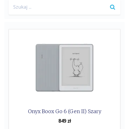
Search
o
e
for:
o
r
k
Onyx Boox Go 6 (Gen II) Szary
849
zł