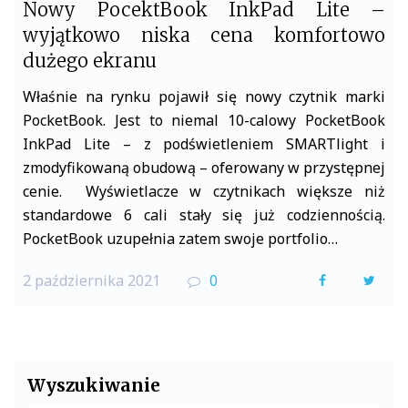
Nowy PocektBook InkPad Lite –
wyjątkowo niska cena komfortowo
dużego ekranu
Właśnie na rynku pojawił się nowy czytnik marki
PocketBook. Jest to niemal 10-calowy PocketBook
InkPad Lite – z podświetleniem SMARTlight i
zmodyfikowaną obudową – oferowany w przystępnej
cenie. Wyświetlacze w czytnikach większe niż
standardowe 6 cali stały się już codziennością.
PocketBook uzupełnia zatem swoje portfolio…
2 października 2021
0
F
T
a
w
c
i
e
t
Wyszukiwanie
b
t