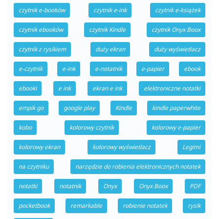
czytnik e-booków
czytnik e-ink
czytnik e-książek
czytnik ebooków
czytnik Kindle
czytnik Onyx Boox
czytnik z rysikiem
duży ekran
duży wyświetlacz
e-czytnik
e-ink
e-notatnik
e-papier
ebook
ebooki
e ink
ekran e ink
elektroniczne notatki
empik go
google play
Kindle
kindle paperwhite
kobo
kolorowy czytnik
kolorowy e-papier
kolorowy ekran
kolorowy wyświetlacz
Legimi
na czytniku
narzędzie do robienia elektronicznych notatek
notatki
notatnik
Onyx
Onyx Boox
PDF
pocketbook
remarkable
robienie notatek
rysik