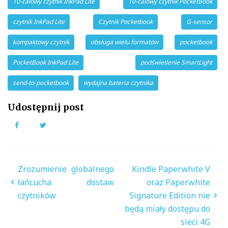
10-calowy czytnik InkPad Lite
10-calowy czytnik PocketBook
czytnik InkPad Lite
Czytnik Pocketbook
G-sensor
kompaktowy czytnik
obsługa wielu formatów
pocketbook
PocketBook InkPad Lite
podświetlenie SmartLight
send-to-pocketbook
wydajna bateria czytnika
Udostępnij post
Facebook
Twitter
Nawigacja
Zrozumienie globalnego
Kindle Paperwhite V
wpisu
łańcucha dostaw
oraz Paperwhite
czytników
Signature Edition nie
będą miały dostępu do
sieci 4G