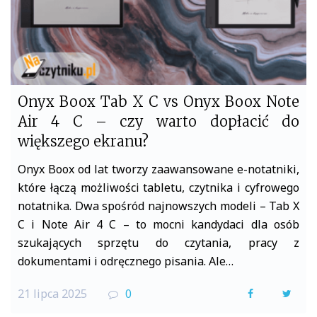
Onyx Boox Tab X C vs Onyx Boox Note
Air 4 C – czy warto dopłacić do
większego ekranu?
Onyx Boox od lat tworzy zaawansowane e-notatniki,
które łączą możliwości tabletu, czytnika i cyfrowego
notatnika. Dwa spośród najnowszych modeli – Tab X
C i Note Air 4 C – to mocni kandydaci dla osób
szukających sprzętu do czytania, pracy z
dokumentami i odręcznego pisania. Ale…
21 lipca 2025
0
F
T