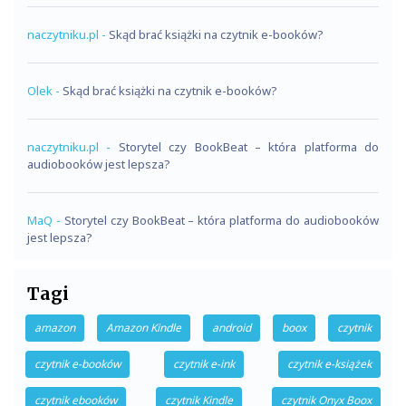
naczytniku.pl
-
Skąd brać książki na czytnik e-booków?
Olek
-
Skąd brać książki na czytnik e-booków?
naczytniku.pl
-
Storytel czy BookBeat – która platforma do
audiobooków jest lepsza?
MaQ
-
Storytel czy BookBeat – która platforma do audiobooków
jest lepsza?
Tagi
amazon
Amazon Kindle
android
boox
czytnik
czytnik e-booków
czytnik e-ink
czytnik e-książek
czytnik ebooków
czytnik Kindle
czytnik Onyx Boox