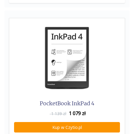
PocketBook InkPad 4
1 079
zł
1 139 zł
Kup w Czytio.pl