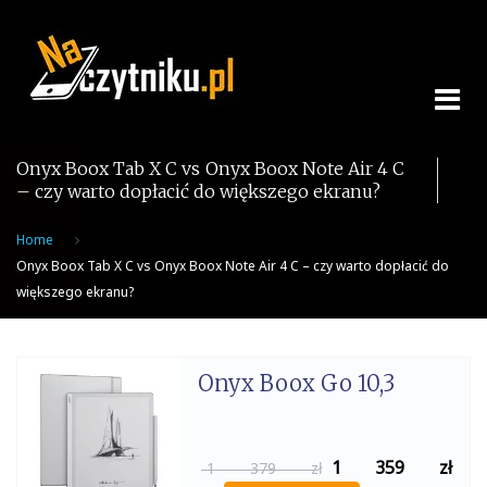
Skip
to
content
Onyx Boox Tab X C vs Onyx Boox Note Air 4 C
– czy warto dopłacić do większego ekranu?
Home
Onyx Boox Tab X C vs Onyx Boox Note Air 4 C – czy warto dopłacić do
większego ekranu?
Onyx Boox Go 10,3
1 359
zł
1 379 zł