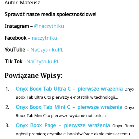
Autor: Mateusz
Sprawdź nasze media społecznościowe!
Instagram
–
@naczytniku
Facebook
–
naczytniku
YouTube
–
NaCzytnikuPL
Tik
Tok
–
NaCzytnikuPL
Powiązane Wpisy:
Onyx Boox Tab Ultra C – pierwsze wrażenia
Onyx
Boox Tab Ultra C to pierwszy e-notatnik w technologii...
Onyx Boox Tab Mini C – pierwsze wrażenia
Onyx
Boox Tab Mini C to pierwsze wydanie notatnika z...
Onyx Boox Page – pierwsze wrażenia
Onyx Boox
ogłosił premierę czytnika e-booków Page około miesiąc temu....