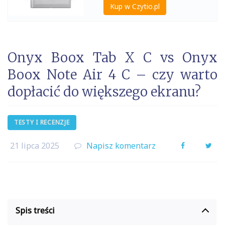
Kup w Czytio.pl
Onyx Boox Tab X C vs Onyx
Boox Note Air 4 C – czy warto
dopłacić do większego ekranu?
TESTY I RECENZJE
21 lipca 2025
Napisz komentarz
Facebook
Twi
Spis treści