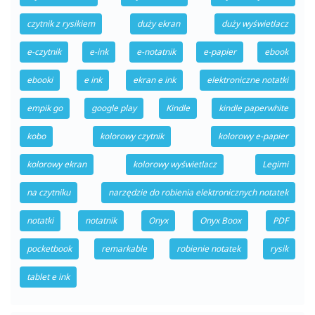
czytnik z rysikiem
duży ekran
duży wyświetlacz
e-czytnik
e-ink
e-notatnik
e-papier
ebook
ebooki
e ink
ekran e ink
elektroniczne notatki
empik go
google play
Kindle
kindle paperwhite
kobo
kolorowy czytnik
kolorowy e-papier
kolorowy ekran
kolorowy wyświetlacz
Legimi
na czytniku
narzędzie do robienia elektronicznych notatek
notatki
notatnik
Onyx
Onyx Boox
PDF
pocketbook
remarkable
robienie notatek
rysik
tablet e ink