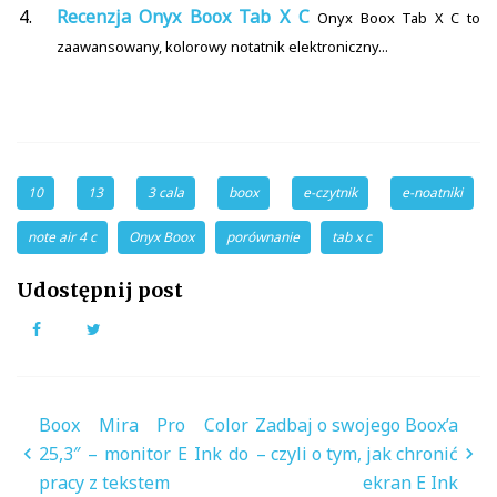
Recenzja Onyx Boox Tab X C
Onyx Boox Tab X C to
zaawansowany, kolorowy notatnik elektroniczny...
10
13
3 cala
boox
e-czytnik
e-noatniki
note air 4 c
Onyx Boox
porównanie
tab x c
Udostępnij post
Facebook
Twitter
Nawigacja
Boox Mira Pro Color
Zadbaj o swojego Boox’a
wpisu
25,3″ – monitor E Ink do
– czyli o tym, jak chronić
pracy z tekstem
ekran E Ink