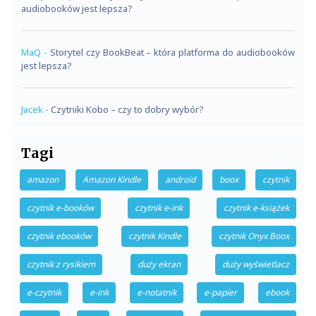
audiobooków jest lepsza?
MaQ
-
Storytel czy BookBeat – która platforma do audiobooków
jest lepsza?
Jacek
-
Czytniki Kobo – czy to dobry wybór?
Tagi
amazon
Amazon Kindle
android
boox
czytnik
czytnik e-booków
czytnik e-ink
czytnik e-książek
czytnik ebooków
czytnik Kindle
czytnik Onyx Boox
czytnik z rysikiem
duży ekran
duży wyświetlacz
e-czytnik
e-ink
e-notatnik
e-papier
ebook