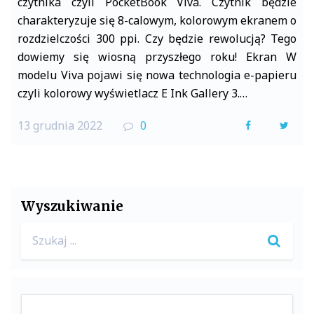
czytnika czyli PocketBook Viva. Czytnik będzie
charakteryzuje się 8-calowym, kolorowym ekranem o
rozdzielczości 300 ppi. Czy będzie rewolucją? Tego
dowiemy się wiosną przyszłego roku! Ekran W
modelu Viva pojawi się nowa technologia e-papieru
czyli kolorowy wyświetlacz E Ink Gallery 3.…
13 grudnia 2022
0
F
T
a
w
c
i
e
t
Wyszukiwanie
b
t
Search
o
e
for:
o
r
k