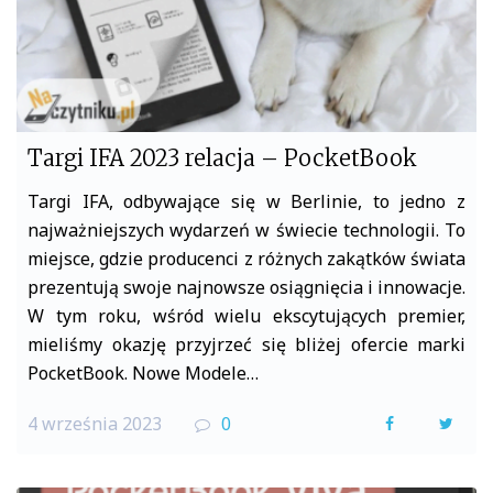
Targi IFA 2023 relacja – PocketBook
Targi IFA, odbywające się w Berlinie, to jedno z
najważniejszych wydarzeń w świecie technologii. To
miejsce, gdzie producenci z różnych zakątków świata
prezentują swoje najnowsze osiągnięcia i innowacje.
W tym roku, wśród wielu ekscytujących premier,
mieliśmy okazję przyjrzeć się bliżej ofercie marki
PocketBook. Nowe Modele…
4 września 2023
0
F
T
a
w