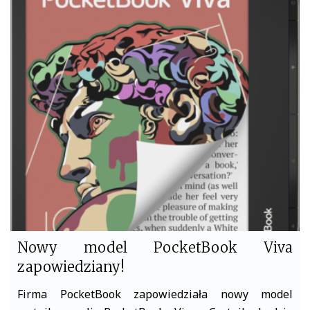
c
i
e
t
b
t
o
e
o
r
k
Nowy model PocketBook Viva
zapowiedziany!
Firma PocketBook zapowiedziała nowy model