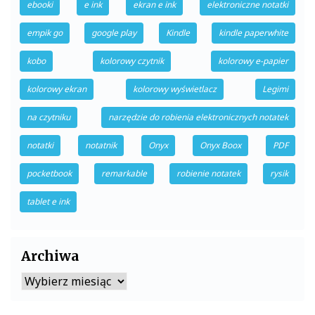
ebooki
e ink
ekran e ink
elektroniczne notatki
empik go
google play
Kindle
kindle paperwhite
kobo
kolorowy czytnik
kolorowy e-papier
kolorowy ekran
kolorowy wyświetlacz
Legimi
na czytniku
narzędzie do robienia elektronicznych notatek
notatki
notatnik
Onyx
Onyx Boox
PDF
pocketbook
remarkable
robienie notatek
rysik
tablet e ink
Archiwa
Archiwa