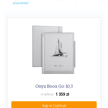
znaczenie?
Onyx Boox Go 10,3
1 359
zł
1 379 zł
Kup w Czytio.pl