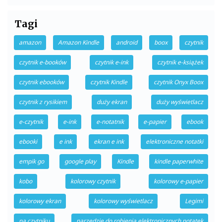
Tagi
amazon
Amazon Kindle
android
boox
czytnik
czytnik e-booków
czytnik e-ink
czytnik e-książek
czytnik ebooków
czytnik Kindle
czytnik Onyx Boox
czytnik z rysikiem
duży ekran
duży wyświetlacz
e-czytnik
e-ink
e-notatnik
e-papier
ebook
ebooki
e ink
ekran e ink
elektroniczne notatki
empik go
google play
Kindle
kindle paperwhite
kobo
kolorowy czytnik
kolorowy e-papier
kolorowy ekran
kolorowy wyświetlacz
Legimi
na czytniku
narzędzie do robienia elektronicznych notatek