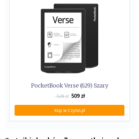
PocketBook Verse (629) Szary
509
zł
529 zł
Kup w Czytio.pl