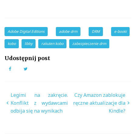
Adobe Digital Editions
adobe drm
DRM
e-booki
kobo
libby
rakuten kobo
zabezpieczenie drm
Udostępnij post
Facebook
Twitter
Nawigacja
Legimi na zakręcie.
Czy Amazon zablokuje
wpisu
Konflikt z wydawcami
ręczne aktualizacje dla
odbija się na wynikach
Kindle?