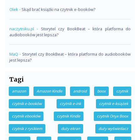
Olek
-
Skąd brać książki na czytnik e-booków?
naczytniku.pl
-
Storytel czy BookBeat – która platforma do
audiobooków jest lepsza?
MaQ
-
Storytel czy BookBeat – która platforma do audiobooków
jest lepsza?
Tagi
amazon
Amazon Kindle
android
boox
czytnik
czytnik e-booków
czytnik e-ink
czytnik e-książek
czytnik ebooków
czytnik Kindle
czytnik Onyx Boox
czytnik z rysikiem
duży ekran
duży wyświetlacz