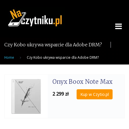
Skip
to
content
Czy Kobo ukrywa wsparcie dla Adobe DRM?
Home
Czy Kobo ukrywa wsparcie dla Adobe DRM?
Onyx Boox Note Max
2 299
zł
Kup w Czytio.pl