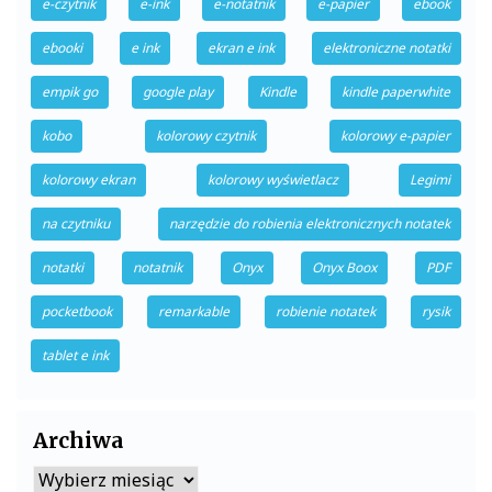
e-czytnik
e-ink
e-notatnik
e-papier
ebook
ebooki
e ink
ekran e ink
elektroniczne notatki
empik go
google play
Kindle
kindle paperwhite
kobo
kolorowy czytnik
kolorowy e-papier
kolorowy ekran
kolorowy wyświetlacz
Legimi
na czytniku
narzędzie do robienia elektronicznych notatek
notatki
notatnik
Onyx
Onyx Boox
PDF
pocketbook
remarkable
robienie notatek
rysik
tablet e ink
Archiwa
Archiwa