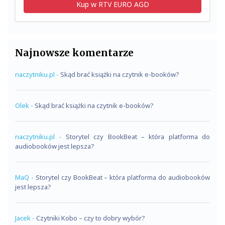
Kup w RTV EURO AGD
Najnowsze komentarze
naczytniku.pl
-
Skąd brać książki na czytnik e-booków?
Olek
-
Skąd brać książki na czytnik e-booków?
naczytniku.pl
-
Storytel czy BookBeat – która platforma do
audiobooków jest lepsza?
MaQ
-
Storytel czy BookBeat – która platforma do audiobooków
jest lepsza?
Jacek
-
Czytniki Kobo – czy to dobry wybór?