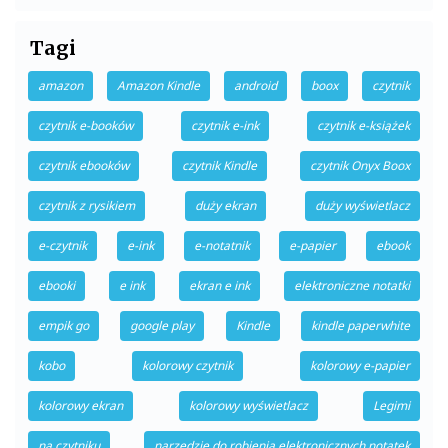
Tagi
amazon
Amazon Kindle
android
boox
czytnik
czytnik e-booków
czytnik e-ink
czytnik e-książek
czytnik ebooków
czytnik Kindle
czytnik Onyx Boox
czytnik z rysikiem
duży ekran
duży wyświetlacz
e-czytnik
e-ink
e-notatnik
e-papier
ebook
ebooki
e ink
ekran e ink
elektroniczne notatki
empik go
google play
Kindle
kindle paperwhite
kobo
kolorowy czytnik
kolorowy e-papier
kolorowy ekran
kolorowy wyświetlacz
Legimi
na czytniku
narzędzie do robienia elektronicznych notatek