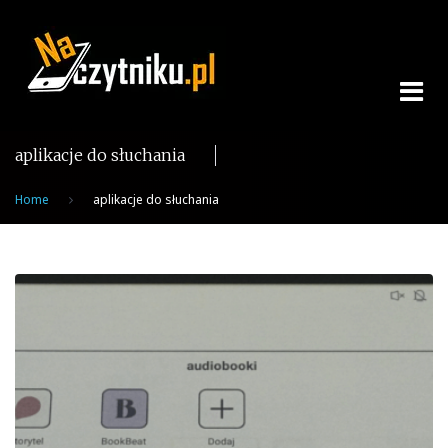
Skip
to
content
aplikacje do słuchania
Home
aplikacje do słuchania
Tag:
aplikacje
do
słuchania