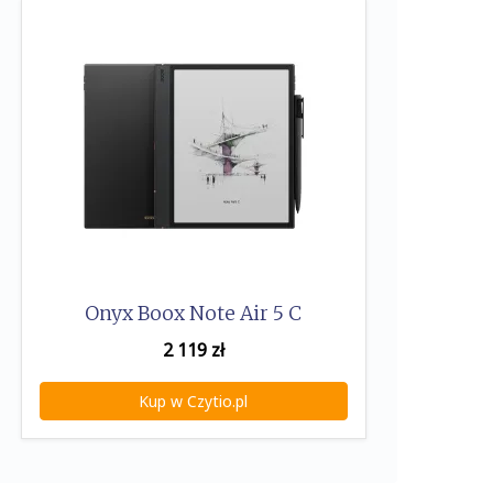
Onyx Boox Note Air 5 C
2 119
zł
Kup w Czytio.pl