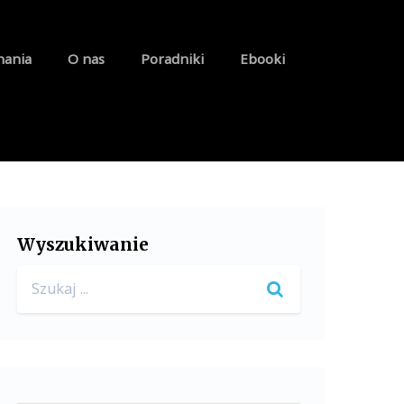
nania
O nas
Poradniki
Ebooki
Wyszukiwanie
Search
for: