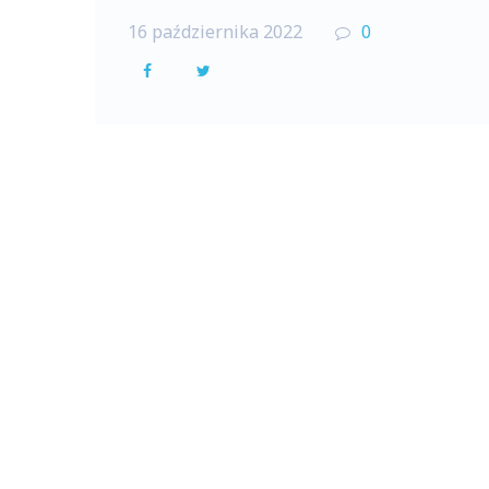
16 października 2022
0
F
T
a
w
c
i
e
t
b
t
o
e
o
r
k