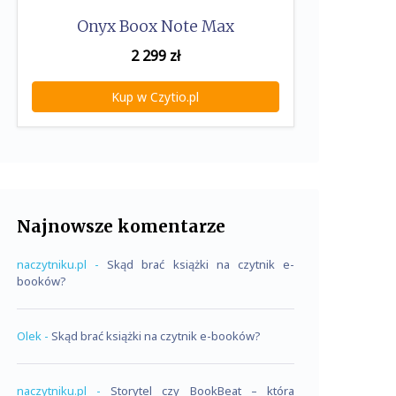
Onyx Boox Note Max
2 299
zł
Kup w Czytio.pl
Najnowsze komentarze
naczytniku.pl
-
Skąd brać książki na czytnik e-
booków?
Olek
-
Skąd brać książki na czytnik e-booków?
naczytniku.pl
-
Storytel czy BookBeat – która