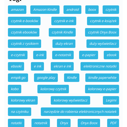
amazon
Amazon Kindle
android
boox
czytnik
czytnik e-booków
czytnik e-ink
czytnik e-książek
czytnik ebooków
czytnik Kindle
czytnik Onyx Boox
czytnik z rysikiem
duży ekran
duży wyświetlacz
e-czytnik
e-ink
e-notatnik
e-papier
ebook
ebooki
e ink
ekran e ink
elektroniczne notatki
empik go
google play
Kindle
kindle paperwhite
kobo
kolorowy czytnik
kolorowy e-papier
kolorowy ekran
kolorowy wyświetlacz
Legimi
na czytniku
narzędzie do robienia elektronicznych notatek
notatki
notatnik
Onyx
Onyx Boox
PDF