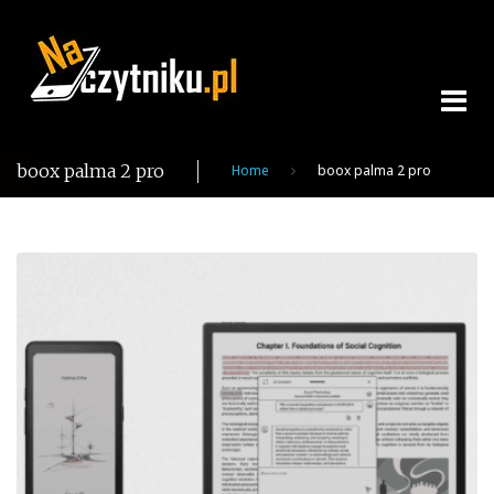
Skip
to
content
boox palma 2 pro
Home
boox palma 2 pro
Tag:
boox
palma
2
pro