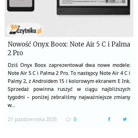
Nowość Onyx Boox: Note Air 5 C i Palma
2 Pro
Dziś Onyx Boox zaprezentował dwa nowe modele:
Note Air 5 C i Palma 2 Pro. To następcy Note Air 4 C i
Palmy 2, z Androidem 15 i kolorowym ekranem E Ink.
Sprzedaż powinna ruszyć w ciągu najbliższych
tygodni – poniżej zebraliśmy najważniejsze zmiany
w…
21 października 2025
0
F
T
a
w