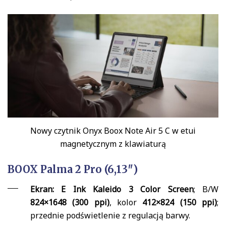
Nowy czytnik Onyx Boox Note Air 5 C w etui
magnetycznym z klawiaturą
BOOX Palma 2 Pro (6,13″)
Ekran:
E Ink Kaleido 3 Color Screen
; B/W
824×1648 (300 ppi)
, kolor
412×824 (150 ppi)
;
przednie podświetlenie z regulacją barwy.