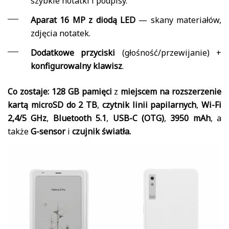
szybkie notatki i podpisy.
Aparat 16 MP z diodą LED
— skany materiałów,
zdjęcia notatek.
Dodatkowe przyciski
(głośność/przewijanie) +
konfigurowalny klawisz
.
Co zostaje:
128 GB pamięci
z
miejscem na rozszerzenie
kartą microSD do 2 TB
,
czytnik linii papilarnych
,
Wi-Fi
2,4/5 GHz
,
Bluetooth 5.1
,
USB-C (OTG)
,
3950 mAh
, a
także
G-sensor
i
czujnik światła.