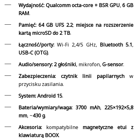
Wydajność:
Qualcomm octa-core + BSR GPU
,
6 GB
RAM
.
Pamięć:
64 GB UFS 2.2
;
miejsce na rozszerzenie
kartą microSD do 2 TB
.
Łączność/porty:
Wi-Fi 2,4/5 GHz,
Bluetooth 5.1
,
USB-C (OTG)
.
Audio/sensory:
2 głośniki
, mikrofon,
G-sensor
.
Zabezpieczenia:
czytnik linii papilarnych
w
przycisku zasilania.
System:
Android 15
.
Bateria/wymiary/waga:
3700 mAh
,
225×192×5,8
mm
, ~
430 g
.
Akcesoria:
kompatybilne
magnetyczne etui z
klawiaturą BOOX
.