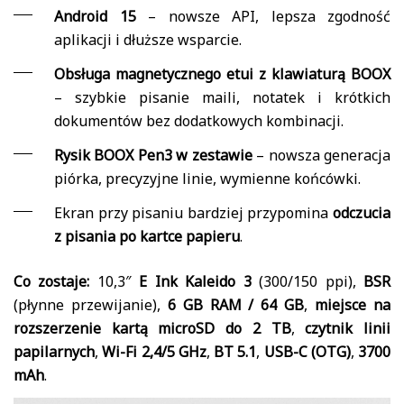
Android 15
– nowsze API, lepsza zgodność
aplikacji i dłuższe wsparcie.
Obsługa magnetycznego etui z klawiaturą BOOX
– szybkie pisanie maili, notatek i krótkich
dokumentów bez dodatkowych kombinacji.
Rysik BOOX Pen3 w zestawie
– nowsza generacja
piórka, precyzyjne linie, wymienne końcówki.
Ekran przy pisaniu bardziej przypomina
odczucia
z pisania po kartce papieru
.
Co zostaje:
10,3″
E Ink Kaleido 3
(300/150 ppi),
BSR
(płynne przewijanie),
6 GB RAM / 64 GB
,
miejsce na
rozszerzenie kartą microSD do 2 TB
,
czytnik linii
papilarnych
,
Wi-Fi 2,4/5 GHz
,
BT 5.1
,
USB-C (OTG)
,
3700
mAh
.