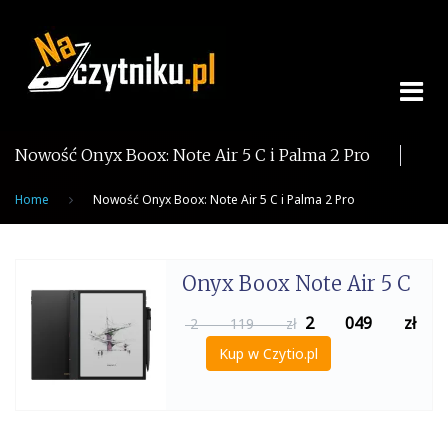
Skip
to
content
Nowość Onyx Boox: Note Air 5 C i Palma 2 Pro
Home
Nowość Onyx Boox: Note Air 5 C i Palma 2 Pro
Onyx Boox Note Air 5 C
2 049
zł
2 119 zł
Kup w Czytio.pl