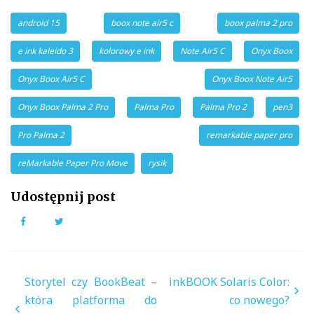
android 15
boox note air5 c
boox palma 2 pro
e ink kaleido 3
kolorowy e ink
Note Air5 C
Onyx Boox
Onyx Boox Air5 C
Onyx Boox Note Air5
Onyx Boox Palma 2 Pro
Palma Pro
Palma Pro 2
pen3
Pro Palma 2
remarkable paper pro
reMarkable Paper Pro Move
rysik
Udostępnij post
Facebook
Twitter
Nawigacja
Storytel czy BookBeat –
inkBOOK Solaris Color:
wpisu
która platforma do
co nowego?