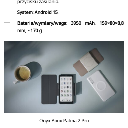
przycisku zasilania.
System:
Android 15
.
Bateria/wymiary/waga:
3950 mAh
,
159×80×8,8
mm
, ~
170 g
.
Onyx Boox Palma 2 Pro