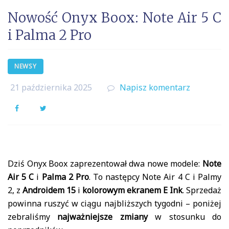
Nowość Onyx Boox: Note Air 5 C
i Palma 2 Pro
NEWSY
21 października 2025
Napisz komentarz
Facebook
Twitter
Dziś Onyx Boox zaprezentował dwa nowe modele:
Note
Air 5 C
i
Palma 2 Pro
. To następcy Note Air 4 C i Palmy
2, z
Androidem 15
i
kolorowym ekranem E Ink
. Sprzedaż
powinna ruszyć w ciągu najbliższych tygodni – poniżej
zebraliśmy
najważniejsze zmiany
w stosunku do