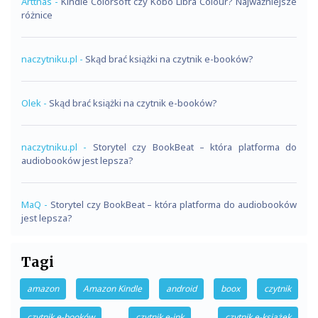
Artthas
-
Kindle Colorsoft czy Kobo Libra Colour? Najważniejsze
różnice
naczytniku.pl
-
Skąd brać książki na czytnik e-booków?
Olek
-
Skąd brać książki na czytnik e-booków?
naczytniku.pl
-
Storytel czy BookBeat – która platforma do
audiobooków jest lepsza?
MaQ
-
Storytel czy BookBeat – która platforma do audiobooków
jest lepsza?
Tagi
amazon
Amazon Kindle
android
boox
czytnik
czytnik e-booków
czytnik e-ink
czytnik e-książek