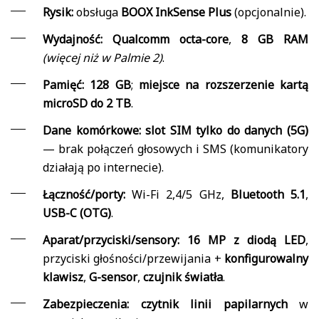
Rysik:
obsługa
BOOX InkSense Plus
(opcjonalnie).
Wydajność:
Qualcomm octa-core
,
8 GB RAM
(więcej niż w Palmie 2)
.
Pamięć:
128 GB
;
miejsce na rozszerzenie kartą
microSD do 2 TB
.
Dane komórkowe:
slot SIM tylko do danych (5G)
— brak połączeń głosowych i SMS (komunikatory
działają po internecie).
Łączność/porty:
Wi-Fi 2,4/5 GHz,
Bluetooth 5.1
,
USB-C (OTG)
.
Aparat/przyciski/sensory:
16 MP z diodą LED
,
przyciski głośności/przewijania +
konfigurowalny
klawisz
,
G-sensor
,
czujnik światła
.
Zabezpieczenia:
czytnik linii papilarnych
w