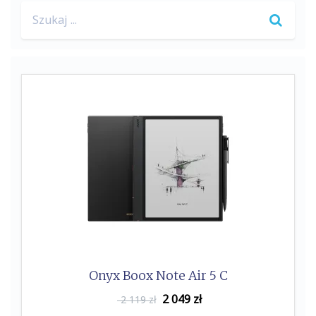
Search
for:
Onyx Boox Note Air 5 C
2 049
zł
2 119 zł