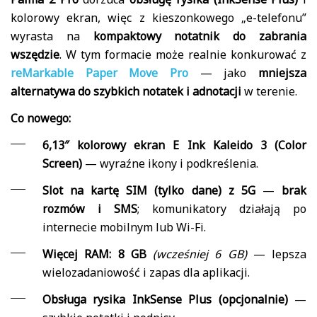
kolorowy ekran, więc z kieszonkowego „e-telefonu”
wyrasta na
kompaktowy notatnik do zabrania
wszędzie
. W tym formacie może realnie konkurować z
reMarkable Paper Move Pro
— jako
mniejsza
alternatywa do szybkich notatek i adnotacji
w terenie.
Co nowego:
6,13″ kolorowy ekran E Ink Kaleido 3 (Color
Screen)
— wyraźne ikony i podkreślenia.
Slot na kartę SIM (tylko dane) z 5G
—
brak
rozmów i SMS
; komunikatory działają po
internecie mobilnym lub Wi-Fi.
Więcej RAM: 8 GB
(wcześniej 6 GB)
— lepsza
wielozadaniowość i zapas dla aplikacji.
Obsługa rysika InkSense Plus (opcjonalnie)
—