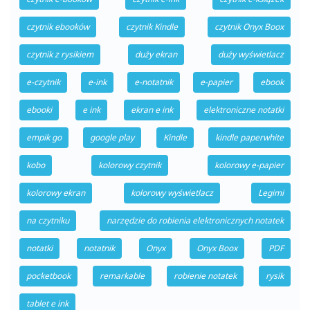
czytnik ebooków
czytnik Kindle
czytnik Onyx Boox
czytnik z rysikiem
duży ekran
duży wyświetlacz
e-czytnik
e-ink
e-notatnik
e-papier
ebook
ebooki
e ink
ekran e ink
elektroniczne notatki
empik go
google play
Kindle
kindle paperwhite
kobo
kolorowy czytnik
kolorowy e-papier
kolorowy ekran
kolorowy wyświetlacz
Legimi
na czytniku
narzędzie do robienia elektronicznych notatek
notatki
notatnik
Onyx
Onyx Boox
PDF
pocketbook
remarkable
robienie notatek
rysik
tablet e ink