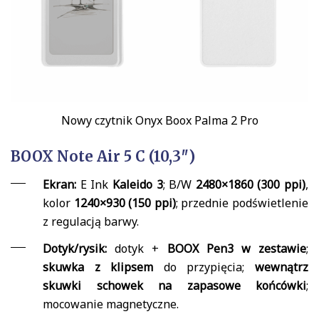
Nowy czytnik Onyx Boox Palma 2 Pro
BOOX Note Air 5 C (10,3″)
Ekran:
E Ink
Kaleido 3
; B/W
2480×1860 (300 ppi)
,
kolor
1240×930 (150 ppi)
; przednie podświetlenie
z regulacją barwy.
Dotyk/rysik:
dotyk +
BOOX Pen3 w zestawie
;
skuwka z klipsem
do przypięcia;
wewnątrz
skuwki schowek na zapasowe końcówki
;
mocowanie magnetyczne.