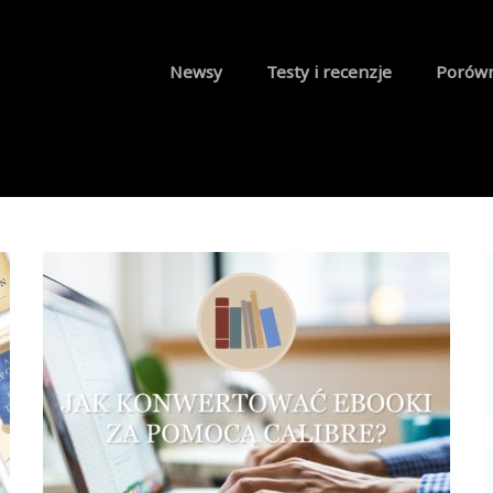
Newsy
Testy i recenzje
Porów