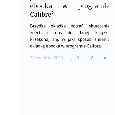
ebooka w programie
Calibre?
Brzydka okładka potrafi skutecznie
znechęcić nas do danej książki.
Przekonaj się, w jaki sposób zmienić
okładkę ebooka w programie Calibre
30 kwietnia 2020
0
F
T
a
w
c
i
e
t
b
t
o
e
o
r