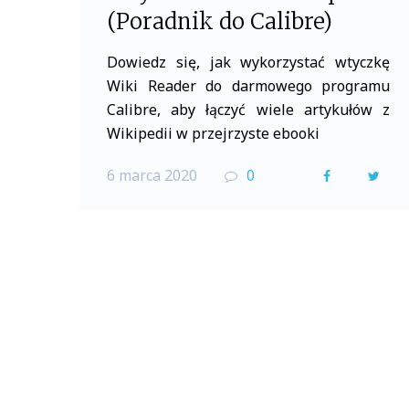
(Poradnik do Calibre)
Dowiedz się, jak wykorzystać wtyczkę
Wiki Reader do darmowego programu
Calibre, aby łączyć wiele artykułów z
Wikipedii w przejrzyste ebooki
6 marca 2020
0
F
T
a
w
c
i
e
t
b
t
o
e
o
r
k