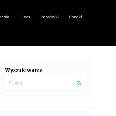
nania
O nas
Poradniki
Ebooki
Wyszukiwanie
Search
for: