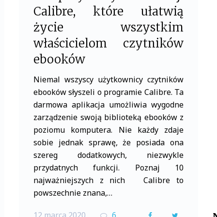
Calibre, które ułatwią
życie wszystkim
właścicielom czytników
ebooków
Niemal wszyscy użytkownicy czytników
ebooków słyszeli o programie Calibre. Ta
darmowa aplikacja umożliwia wygodne
zarządzenie swoją biblioteką ebooków z
poziomu komputera. Nie każdy zdaje
sobie jednak sprawę, że posiada ona
szereg dodatkowych, niezwykle
przydatnych funkcji. Poznaj 10
najważniejszych z nich Calibre to
powszechnie znana,…
12 marca 2020
6
F
T