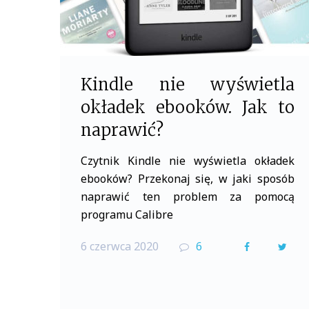
Kindle nie wyświetla
okładek ebooków. Jak to
naprawić?
Czytnik Kindle nie wyświetla okładek
ebooków? Przekonaj się, w jaki sposób
naprawić ten problem za pomocą
programu Calibre
6 czerwca 2020
6
F
T
a
w
c
i