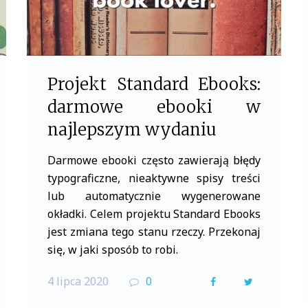
Projekt Standard Ebooks:
darmowe ebooki w
najlepszym wydaniu
Darmowe ebooki często zawierają błędy
typograficzne, nieaktywne spisy treści
lub automatycznie wygenerowane
okładki. Celem projektu Standard Ebooks
jest zmiana tego stanu rzeczy. Przekonaj
się, w jaki sposób to robi.
4 lipca 2020
0
F
T
a
w