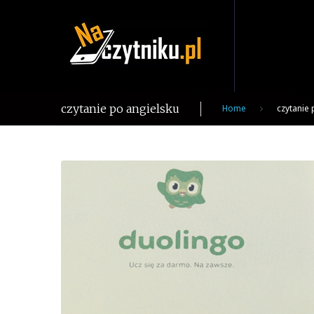
Skip
to
content
czytanie po angielsku
Home
czytanie 
Tag:
czytanie
po
angielsku