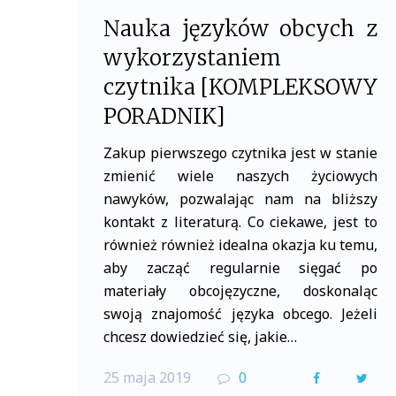
Nauka języków obcych z
wykorzystaniem
czytnika [KOMPLEKSOWY
PORADNIK]
Zakup pierwszego czytnika jest w stanie
zmienić wiele naszych życiowych
nawyków, pozwalając nam na bliższy
kontakt z literaturą. Co ciekawe, jest to
również również idealna okazja ku temu,
aby zacząć regularnie sięgać po
materiały obcojęzyczne, doskonaląc
swoją znajomość języka obcego. Jeżeli
chcesz dowiedzieć się, jakie…
25 maja 2019
0
F
T