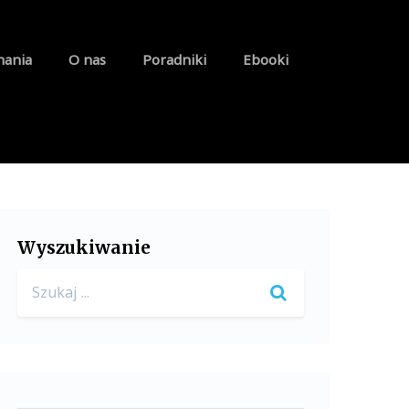
nania
O nas
Poradniki
Ebooki
Wyszukiwanie
Search
for: