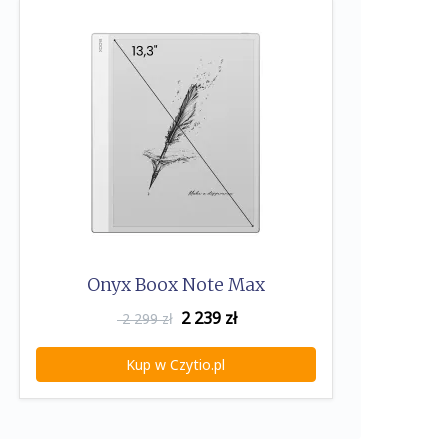
Onyx Boox Note Max
2 239
zł
2 299 zł
Kup w Czytio.pl