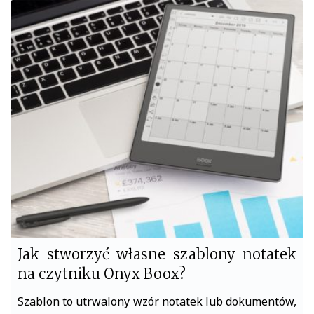
c
i
e
t
b
t
o
e
o
r
k
Jak stworzyć własne szablony notatek
na czytniku Onyx Boox?
Szablon to utrwalony wzór notatek lub dokumentów,