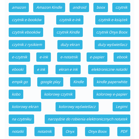
amazon
Amazon Kindle
android
boox
czytnik
czytnik e-booków
czytnik e-ink
czytnik e-książek
czytnik ebooków
czytnik Kindle
czytnik Onyx Boox
czytnik z rysikiem
duży ekran
duży wyświetlacz
e-czytnik
e-ink
e-notatnik
e-papier
ebook
ebooki
e ink
ekran e ink
elektroniczne notatki
empik go
google play
Kindle
kindle paperwhite
kobo
kolorowy czytnik
kolorowy e-papier
kolorowy ekran
kolorowy wyświetlacz
Legimi
na czytniku
narzędzie do robienia elektronicznych notatek
notatki
notatnik
Onyx
Onyx Boox
PDF