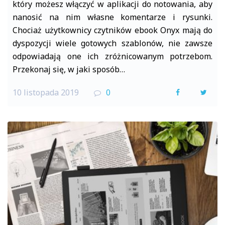
który możesz włączyć w aplikacji do notowania, aby
nanosić na nim własne komentarze i rysunki.
Chociaż użytkownicy czytników ebook Onyx mają do
dyspozycji wiele gotowych szablonów, nie zawsze
odpowiadają one ich zróżnicowanym potrzebom.
Przekonaj się, w jaki sposób…
10 listopada 2019
0
F
T
a
w
c
i
e
t
b
t
o
e
o
r
k