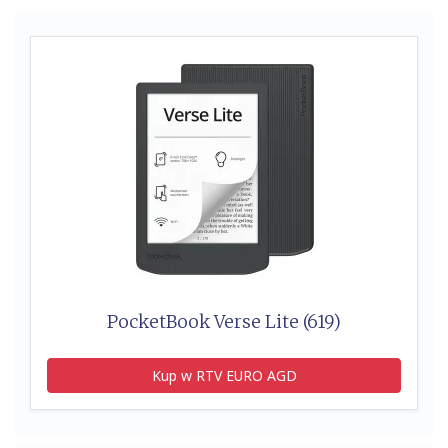
PocketBook Verse Lite (619)
Kup w RTV EURO AGD