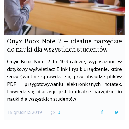
Onyx Boox Note 2 – idealne narzędzie
do nauki dla wszystkich studentów
Onyx Boox Note 2 to 10.3-calowe, wyposażone w
dotykowy wyświetlacz E Ink i rysik urządzenie, które
służy świetnie sprawdza się przy obsłudze plików
PDF i przygotowywaniu elektronicznych notatek.
Dowiedz się, dlaczego jest to idealne narzędzie do
nauki dla wszystkich studentów
15 grudnia 2019
0
F
T
a
w