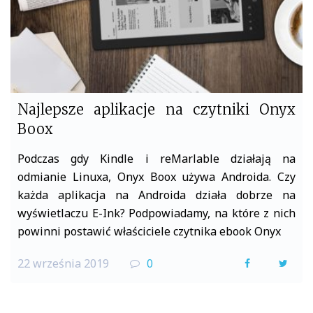
Najlepsze aplikacje na czytniki Onyx
Boox
Podczas gdy Kindle i reMarlable działają na
odmianie Linuxa, Onyx Boox używa Androida. Czy
każda aplikacja na Androida działa dobrze na
wyświetlaczu E-Ink? Podpowiadamy, na które z nich
powinni postawić właściciele czytnika ebook Onyx
22 września 2019
0
F
T
a
w
c
i