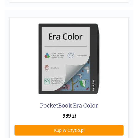
PocketBook Era Color
939
zł
Kup w Czytio.pl