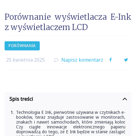
Porównanie wyświetlacza E-Ink
z wyświetlaczem LCD
PORÓWNANIA
25 kwietnia 2025
Napisz komentarz
Facebook
Twi
Spis treści
Technologia E Ink, pierwotnie używana w czytnikach e-
booków, teraz znajduje zastosowanie w monitorach,
znakach i nawet samochodach, które zmieniają kolor.
Czy ciągłe innowacje elektronicznego papieru
doprowadzą do tego, że E Ink będzie w stanie zastąpić