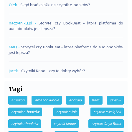
Olek
-
Skąd brać książki na czytnik e-booków?
naczytniku.pl
-
Storytel czy BookBeat – która platforma do
audiobooków jest lepsza?
MaQ
-
Storytel czy BookBeat – która platforma do audiobooków
jest lepsza?
Jacek
-
Czytniki Kobo – czy to dobry wybór?
Tagi
amazon
Amazon Kindle
android
boox
czytnik
czytnik e-booków
czytnik e-ink
czytnik e-książek
czytnik ebooków
czytnik Kindle
czytnik Onyx Boox