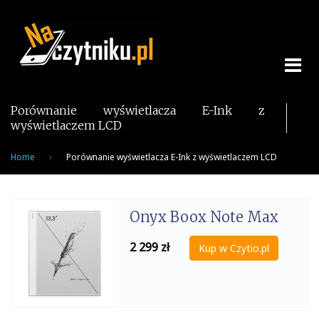
Skip
to
content
Porównanie wyświetlacza E-Ink z
wyświetlaczem LCD
Home
Porównanie wyświetlacza E-Ink z wyświetlaczem LCD
Onyx Boox Note Max
2 299
zł
Kup w Czytio.pl