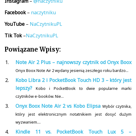
Instagram
–
@naczytniku
Facebook
–
naczytniku
YouTube
–
NaCzytnikuPL
Tik
Tok
–
NaCzytnikuPL
Powiązane Wpisy:
Note Air 2 Plus – najnowszy czytnik od Onyx Boox
Onyx Boox Note Air 2 wydany jesienią zeszłego roku bardzo...
Kobo Libra 2 i PocketBook Touch HD 3 – który jest
lepszy?
Kobo i PocketBook to dwie popularne marki
czytników e-booków. Nie...
Onyx Boox Note Air 2 vs Kobo Elipsa
Wybór czytnika,
który jest elektronicznym notatnikiem jest dosyć dużym
wyzwaniem....
Kindle 11 vs. PocketBook Touch Lux 5 –