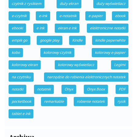
czytnik z rysikiem
duży ekran
duży wyświetlacz
e-czytnik
e-ink
e-notatnik
e-papier
ebook
ebooki
e ink
ekran e ink
elektroniczne notatki
empik go
google play
Kindle
kindle paperwhite
kobo
kolorowy czytnik
kolorowy e-papier
kolorowy ekran
kolorowy wyświetlacz
Legimi
na czytniku
narzędzie do robienia elektronicznych notatek
notatki
notatnik
Onyx
Onyx Boox
PDF
pocketbook
remarkable
robienie notatek
rysik
tablet e ink