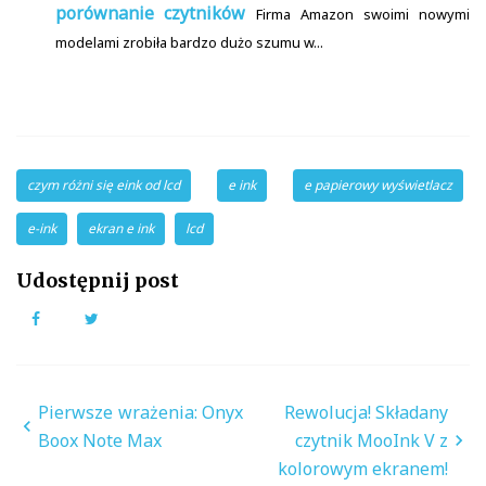
porównanie czytników
Firma Amazon swoimi nowymi
modelami zrobiła bardzo dużo szumu w...
czym różni się eink od lcd
e ink
e papierowy wyświetlacz
e-ink
ekran e ink
lcd
Udostępnij post
Facebook
Twitter
Nawigacja
Pierwsze wrażenia: Onyx
Rewolucja! Składany
wpisu
Boox Note Max
czytnik MooInk V z
kolorowym ekranem!