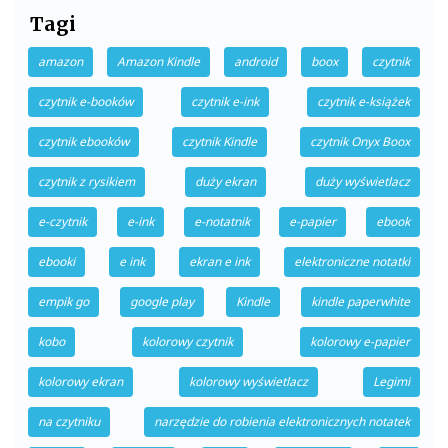
Tagi
amazon
Amazon Kindle
android
boox
czytnik
czytnik e-booków
czytnik e-ink
czytnik e-książek
czytnik ebooków
czytnik Kindle
czytnik Onyx Boox
czytnik z rysikiem
duży ekran
duży wyświetlacz
e-czytnik
e-ink
e-notatnik
e-papier
ebook
ebooki
e ink
ekran e ink
elektroniczne notatki
empik go
google play
Kindle
kindle paperwhite
kobo
kolorowy czytnik
kolorowy e-papier
kolorowy ekran
kolorowy wyświetlacz
Legimi
na czytniku
narzędzie do robienia elektronicznych notatek