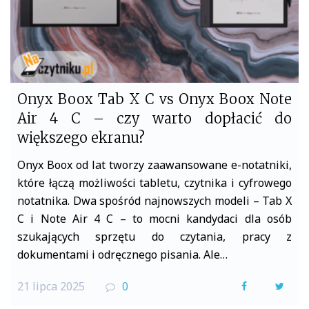
Onyx Boox Tab X C vs Onyx Boox Note
Air 4 C – czy warto dopłacić do
większego ekranu?
Onyx Boox od lat tworzy zaawansowane e-notatniki,
które łączą możliwości tabletu, czytnika i cyfrowego
notatnika. Dwa spośród najnowszych modeli – Tab X
C i Note Air 4 C – to mocni kandydaci dla osób
szukających sprzętu do czytania, pracy z
dokumentami i odręcznego pisania. Ale…
21 lipca 2025
0
F
T