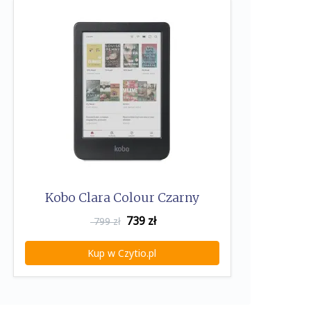
Kobo Clara Colour Czarny
739
zł
799 zł
Kup w Czytio.pl