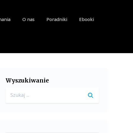
nania
O nas
Poradniki
Ebooki
Wyszukiwanie
Search
for: