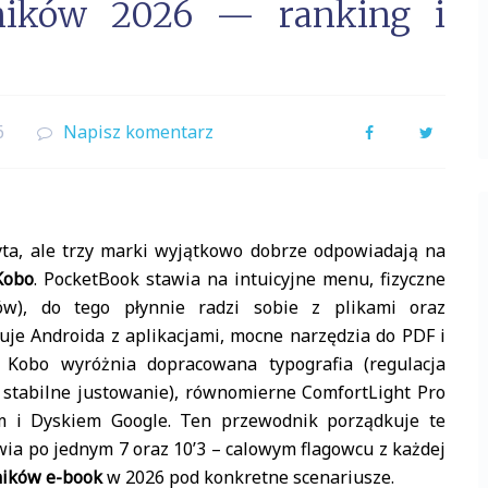
tników 2026 — ranking i
6
Napisz komentarz
Facebook
Twitter
ta, ale trzy marki wyjątkowo dobrze odpowiadają na
Kobo
. PocketBook stawia na intuicyjne menu, fizyczne
ków), do tego płynnie radzi sobie z plikami oraz
je Androida z aplikacjami, mocne narzędzia do PDF i
 Kobo wyróżnia dopracowana typografia (regulacja
, stabilne justowanie), równomierne ComfortLight Pro
 i Dyskiem Google. Ten przewodnik porządkuje te
ia po jednym 7 oraz 10’3 – calowym flagowcu z każdej
ników e-book
w 2026 pod konkretne scenariusze.