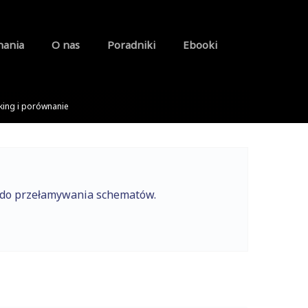
nania
O nas
Poradniki
Ebooki
king i porównanie
e do przełamywania schematów.