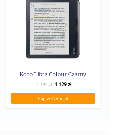
Kobo Libra Colour Czarny
1 129
zł
1 139 zł
Kup w Czytio.pl