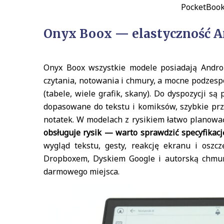
PocketBook
Onyx Boox — elastyczność An
Onyx Boox wszystkie modele posiadają Androi
czytania, notowania i chmury, a mocne podzesp
(tabele, wiele grafik, skany). Do dyspozycji są
dopasowane do tekstu i komiksów, szybkie prz
notatek. W modelach z rysikiem łatwo planowa
obsługuje rysik — warto sprawdzić specyfikacj
wygląd tekstu, gesty, reakcję ekranu i oszc
Dropboxem, Dyskiem Google i autorską chmur
darmowego miejsca.