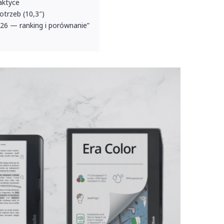
aktyce
trzeb (10,3″)
6 — ranking i porównanie”