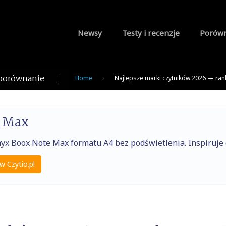
Newsy
Testy i recenzje
Porów
 porównanie
Home
Najlepsze marki czytników 2026 — ran
e Max
nyx Boox Note Max formatu A4 bez podświetlenia. Inspiruj
w Czytio.pl