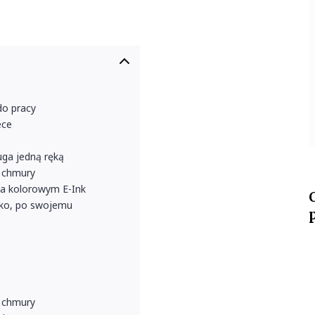
do pracy
ece
uga jedną ręką
, chmury
 na kolorowym E-Ink
bko, po swojemu
, chmury