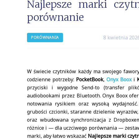
Najlepsze marki czy
porównanie
8 kwietnia 202
PORÓWNANIA
W świecie czytników każdy ma swojego fawory
codzienne potrzeby:
PocketBook
,
Onyx Boox
i
przyciski i wygodne Send-to (transfer pli
audiobookami przez Bluetooth. Onyx Boox oferu
notowania rysikiem oraz wysoką wydajność.
grubości czcionki, staranne dzielenie wyrazów
oraz wbudowana synchronizacja z Dropboxem
różnice i — dla uczciwego porównania — zestaw
marki, aby łatwo wskazać
Najlepsze marki czyt