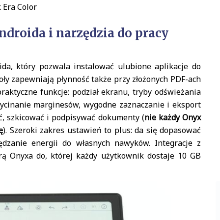
 Era Color
droida i narzędzia do pracy
da, który pozwala instalować ulubione aplikacje do
oły zapewniają płynność także przy złożonych PDF-ach
 praktyczne funkcje: podział ekranu, tryby odświeżania
ycinanie marginesów, wygodne zaznaczanie i eksport
ć, szkicować i podpisywać dokumenty (
nie każdy Onyx
ę
). Szeroki zakres ustawień to plus: da się dopasować
zędzanie energii do własnych nawyków. Integracje z
ą Onyxa do, której każdy użytkownik dostaje 10 GB