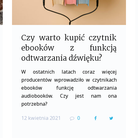
Czy warto kupić czytnik
ebooków z funkcją
odtwarzania dźwięku?
W ostatnich latach coraz więcej
producentów wprowadziło w czytnikach
ebooków funkcję odtwarzania
audiobooków. Czy jest nam ona
potrzebna?
12 kwietnia 2021
0
F
T
a
w