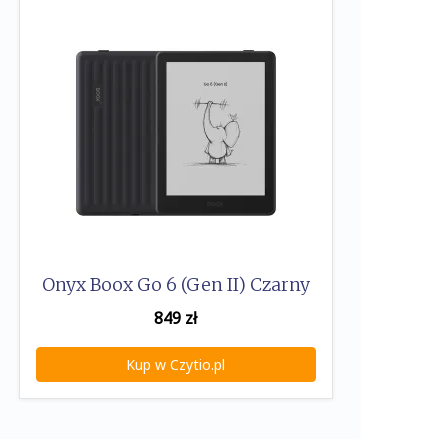
Onyx Boox Go 6 (Gen II) Czarny
849
zł
Kup w Czytio.pl