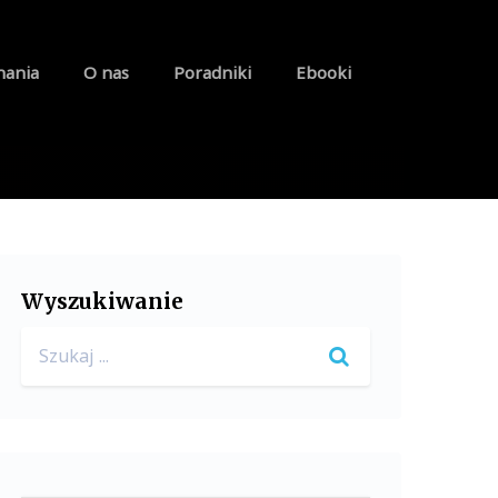
nania
O nas
Poradniki
Ebooki
Wyszukiwanie
Search
for: