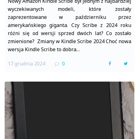
Nowy Amazon Kindle Scribe był jednym z najbardziej
wyczekiwanych modeli, które zostały
zaprezentowane w październiku przez
amerykańskiego giganta. Czy Scribe z 2024 roku
różni się od wersji sprzed dwóch lat? Co zostało
zmienione? Zmiany w Kindle Scribe 2024 Choć nowa
wersja Kindle Scribe to dobra…
17 grudnia 2024
0
F
T
a
w
c
i
e
t
b
t
o
e
o
r