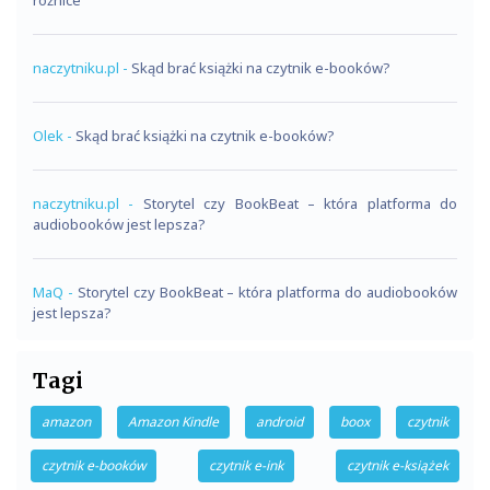
naczytniku.pl
-
Skąd brać książki na czytnik e-booków?
Olek
-
Skąd brać książki na czytnik e-booków?
naczytniku.pl
-
Storytel czy BookBeat – która platforma do
audiobooków jest lepsza?
MaQ
-
Storytel czy BookBeat – która platforma do audiobooków
jest lepsza?
Tagi
amazon
Amazon Kindle
android
boox
czytnik
czytnik e-booków
czytnik e-ink
czytnik e-książek