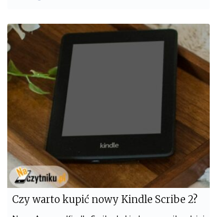
a
w
c
i
e
t
b
t
o
e
o
r
k
Czy warto kupić nowy Kindle Scribe 2?