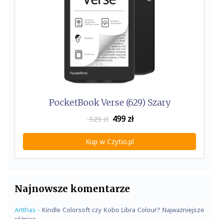
PocketBook Verse (629) Szary
499
zł
529 zł
Kup w Czytio.pl
Najnowsze komentarze
Artthas
-
Kindle Colorsoft czy Kobo Libra Colour? Najważniejsze
różnice