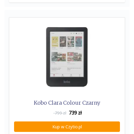
o
r
k
Kobo Clara Colour Czarny
739
zł
799 zł
Kup w Czytio.pl