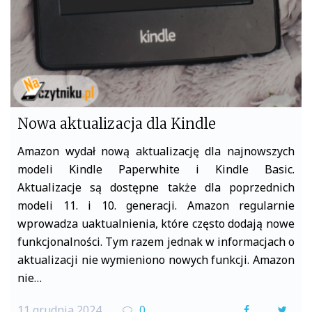
k
Nowa aktualizacja dla Kindle
Amazon wydał nową aktualizację dla najnowszych
modeli Kindle Paperwhite i Kindle Basic.
Aktualizacje są dostępne także dla poprzednich
modeli 11. i 10. generacji. Amazon regularnie
wprowadza uaktualnienia, które często dodają nowe
funkcjonalności. Tym razem jednak w informacjach o
aktualizacji nie wymieniono nowych funkcji. Amazon
nie…
11 grudnia 2024
0
F
T