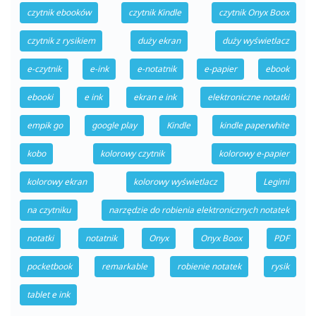
czytnik ebooków
czytnik Kindle
czytnik Onyx Boox
czytnik z rysikiem
duży ekran
duży wyświetlacz
e-czytnik
e-ink
e-notatnik
e-papier
ebook
ebooki
e ink
ekran e ink
elektroniczne notatki
empik go
google play
Kindle
kindle paperwhite
kobo
kolorowy czytnik
kolorowy e-papier
kolorowy ekran
kolorowy wyświetlacz
Legimi
na czytniku
narzędzie do robienia elektronicznych notatek
notatki
notatnik
Onyx
Onyx Boox
PDF
pocketbook
remarkable
robienie notatek
rysik
tablet e ink