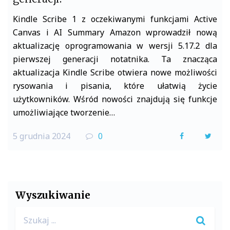
Kindle Scribe 1 z oczekiwanymi funkcjami Active
Canvas i AI Summary Amazon wprowadził nową
aktualizację oprogramowania w wersji 5.17.2 dla
pierwszej generacji notatnika. Ta znacząca
aktualizacja Kindle Scribe otwiera nowe możliwości
rysowania i pisania, które ułatwią życie
użytkowników. Wśród nowości znajdują się funkcje
umożliwiające tworzenie…
5 grudnia 2024
0
F
T
a
w
c
i
e
t
Wyszukiwanie
b
t
Search
o
e
for: