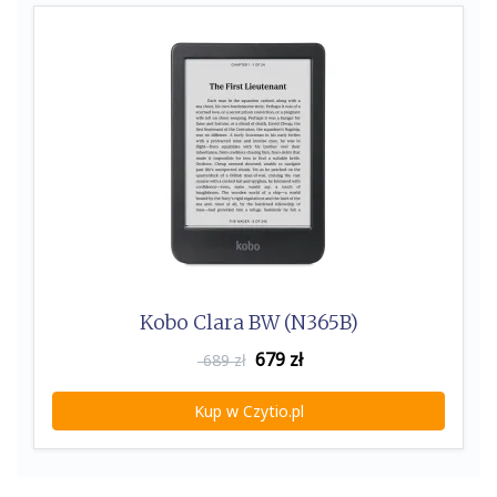
Kobo Clara BW (N365B)
679
zł
689 zł
Kup w Czytio.pl