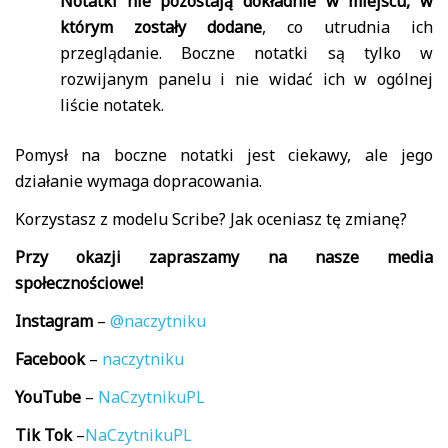
Notatki nie pozostają dokładnie w miejscu, w
którym zostały dodane
, co utrudnia ich
przeglądanie. Boczne notatki są tylko w
rozwijanym panelu i nie widać ich w ogólnej
liście notatek.
Pomysł na boczne notatki jest ciekawy, ale jego
działanie wymaga dopracowania.
Korzystasz z modelu Scribe? Jak oceniasz tę zmianę?
Przy okazji zapraszamy na nasze media
społecznościowe!
Instagram
–
@naczytniku
Facebook
–
naczytniku
YouTube
–
NaCzytnikuPL
Tik
Tok
–
NaCzytnikuPL