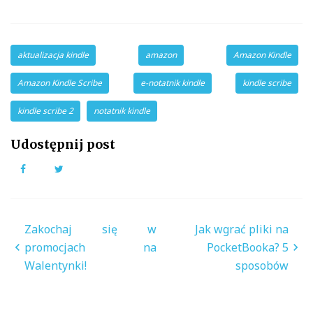
aktualizacja kindle
amazon
Amazon Kindle
Amazon Kindle Scribe
e-notatnik kindle
kindle scribe
kindle scribe 2
notatnik kindle
Udostępnij post
Facebook
Twitter
Nawigacja
Zakochaj się w
Jak wgrać pliki na
wpisu
promocjach na
PocketBooka? 5
Walentynki!
sposobów