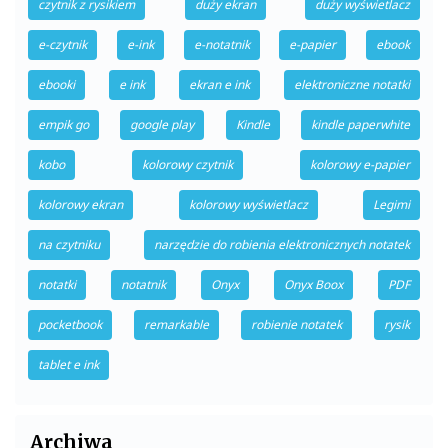
czytnik z rysikiem
duży ekran
duży wyświetlacz
e-czytnik
e-ink
e-notatnik
e-papier
ebook
ebooki
e ink
ekran e ink
elektroniczne notatki
empik go
google play
Kindle
kindle paperwhite
kobo
kolorowy czytnik
kolorowy e-papier
kolorowy ekran
kolorowy wyświetlacz
Legimi
na czytniku
narzędzie do robienia elektronicznych notatek
notatki
notatnik
Onyx
Onyx Boox
PDF
pocketbook
remarkable
robienie notatek
rysik
tablet e ink
Archiwa