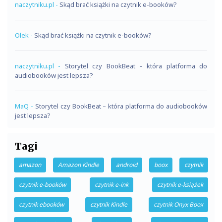
naczytniku.pl
-
Skąd brać książki na czytnik e-booków?
Olek
-
Skąd brać książki na czytnik e-booków?
naczytniku.pl
-
Storytel czy BookBeat – która platforma do
audiobooków jest lepsza?
MaQ
-
Storytel czy BookBeat – która platforma do audiobooków
jest lepsza?
Tagi
amazon
Amazon Kindle
android
boox
czytnik
czytnik e-booków
czytnik e-ink
czytnik e-książek
czytnik ebooków
czytnik Kindle
czytnik Onyx Boox