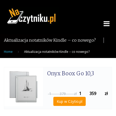
Skip
to
content
Aktualizacja notatników Kindle – co nowego?
Home
Aktualizacja notatników Kindle – co nowego?
Onyx Boox Go 10,3
1 359
zł
1 379 zł
Kup w Czytio.pl