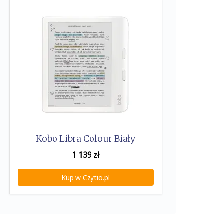
Kobo Libra Colour Biały
1 139
zł
Kup w Czytio.pl