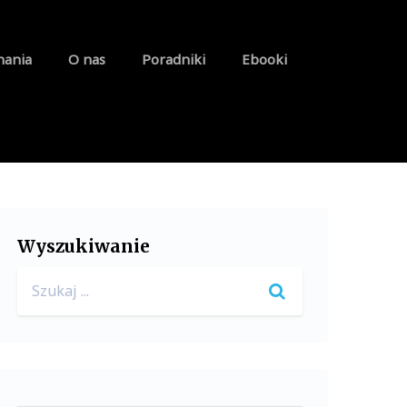
nania
O nas
Poradniki
Ebooki
Wyszukiwanie
Search
for: