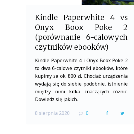
Kindle Paperwhite 4 vs
Onyx Boox Poke 2
(porównanie 6-calowych
czytników ebooków)
Kindle Paperwhite 4 i Onyx Boox Poke 2
to dwa 6-calowe czytniki ebooków, które
kupimy za ok. 800 zł. Chociaż urządzenia
wydają się do siebie podobnie, istnienie
między nimi kilka znaczących różnic.
Dowiedz się jakich.
8 sierpnia 2020
0
F
T
a
w
c
i