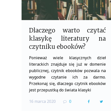
Dlaczego warto czytać
klasykę literatury na
czytniku ebooków?
Ponieważ wiele klasycznych dzieł
literackich znajduje się już w domenie
publicznej, czytnik ebooków pozwala na
wygodne czytanie ich za darmo.
Przekonaj się, dlaczego czytnik ebooków
jest przepustką do świata klasyki
16 marca 2020
0
F
T
a
w