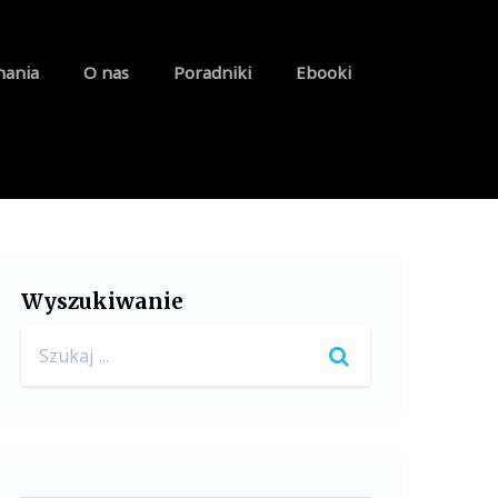
nania
O nas
Poradniki
Ebooki
Wyszukiwanie
Search
for: