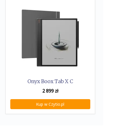
Onyx Boox Tab X C
2 899
zł
Kup w Czytio.pl