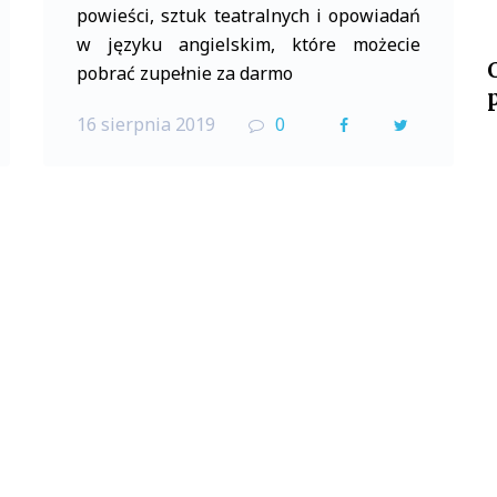
powieści, sztuk teatralnych i opowiadań
w języku angielskim, które możecie
pobrać zupełnie za darmo
16 sierpnia 2019
0
F
T
a
w
c
i
e
t
b
t
o
e
o
r
k