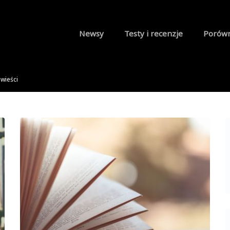
Newsy
Testy i recenzje
Porów
wieści