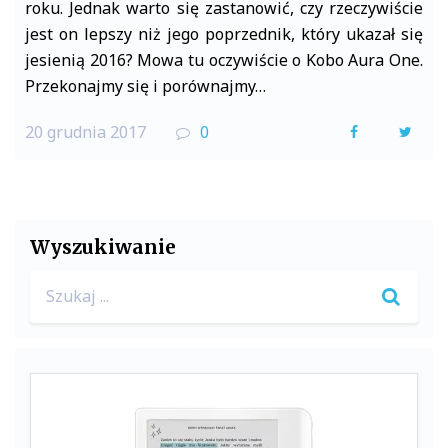
roku. Jednak warto się zastanowić, czy rzeczywiście
jest on lepszy niż jego poprzednik, który ukazał się
jesienią 2016? Mowa tu oczywiście o Kobo Aura One.
Przekonajmy się i porównajmy…
20 grudnia 2017
0
F
T
a
w
c
i
e
t
Wyszukiwanie
b
t
Search
o
e
for:
o
r
k