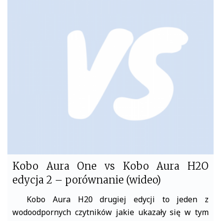
e
t
b
t
o
e
o
r
k
Kobo Aura One vs Kobo Aura H2O
edycja 2 – porównanie (wideo)
Kobo Aura H20 drugiej edycji to jeden z
wodoodpornych czytników jakie ukazały się w tym