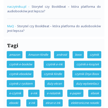
naczytniku.pl
-
Storytel czy BookBeat – która platforma do
audiobooków jest lepsza?
MaQ
-
Storytel czy BookBeat – która platforma do audiobooków
jest lepsza?
Tagi
amazon
Amazon Kindle
android
boox
czytnik
czytnik e-booków
czytnik e-ink
czytnik e-książek
czytnik ebooków
czytnik Kindle
czytnik Onyx Boox
czytnik z rysikiem
duży ekran
duży wyświetlacz
e-czytnik
e-ink
e-notatnik
e-papier
ebook
ebooki
e ink
ekran e ink
elektroniczne notatki