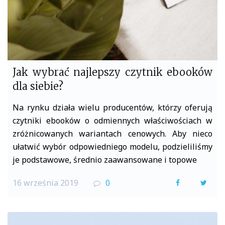
Jak wybrać najlepszy czytnik ebooków
dla siebie?
Na rynku działa wielu producentów, którzy oferują
czytniki ebooków o odmiennych właściwościach w
zróżnicowanych wariantach cenowych. Aby nieco
ułatwić wybór odpowiedniego modelu, podzieliliśmy
je podstawowe, średnio zaawansowane i topowe
16 września 2019
0
F
T
a
w
c
i