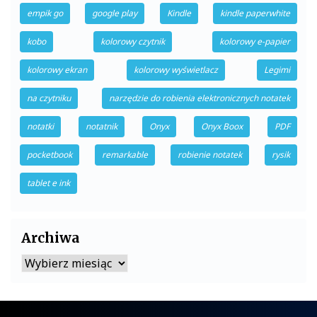
empik go
google play
Kindle
kindle paperwhite
kobo
kolorowy czytnik
kolorowy e-papier
kolorowy ekran
kolorowy wyświetlacz
Legimi
na czytniku
narzędzie do robienia elektronicznych notatek
notatki
notatnik
Onyx
Onyx Boox
PDF
pocketbook
remarkable
robienie notatek
rysik
tablet e ink
Archiwa
Archiwa