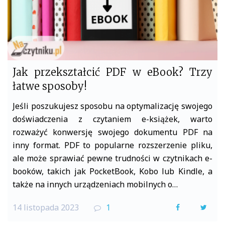
Jak przekształcić PDF w eBook? Trzy
łatwe sposoby!
Jeśli poszukujesz sposobu na optymalizację swojego
doświadczenia z czytaniem e-książek, warto
rozważyć konwersję swojego dokumentu PDF na
inny format. PDF to popularne rozszerzenie pliku,
ale może sprawiać pewne trudności w czytnikach e-
booków, takich jak PocketBook, Kobo lub Kindle, a
także na innych urządzeniach mobilnych o…
14 listopada 2023
1
F
T
a
w