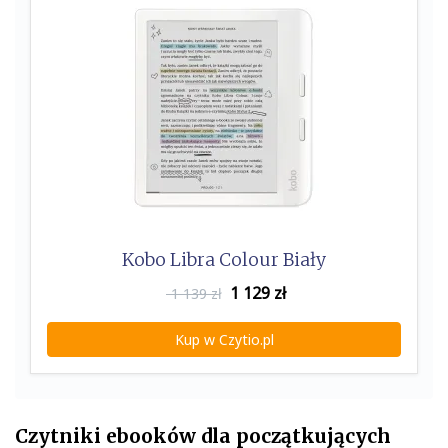
Kobo Libra Colour Biały
1 129
zł
1 139 zł
Kup w Czytio.pl
Czytniki ebooków dla początkujących