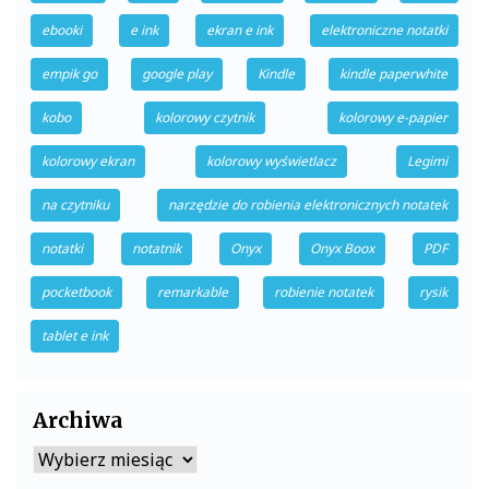
ebooki
e ink
ekran e ink
elektroniczne notatki
empik go
google play
Kindle
kindle paperwhite
kobo
kolorowy czytnik
kolorowy e-papier
kolorowy ekran
kolorowy wyświetlacz
Legimi
na czytniku
narzędzie do robienia elektronicznych notatek
notatki
notatnik
Onyx
Onyx Boox
PDF
pocketbook
remarkable
robienie notatek
rysik
tablet e ink
Archiwa
Archiwa