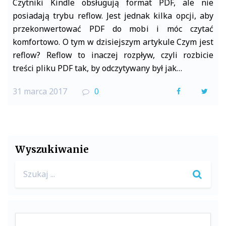
Czytniki Kindle obsługują format PDF, ale nie
posiadają trybu reflow. Jest jednak kilka opcji, aby
przekonwertować PDF do mobi i móc czytać
komfortowo. O tym w dzisiejszym artykule Czym jest
reflow? Reflow to inaczej rozpływ, czyli rozbicie
treści pliku PDF tak, by odczytywany był jak…
31 marca 2017
0
F
T
a
w
c
i
e
t
Wyszukiwanie
b
t
Search
o
e
for:
o
r
k