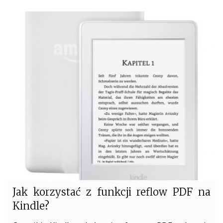
c
i
e
t
b
t
o
e
o
r
k
Jak korzystać z funkcji reflow PDF na
Kindle?