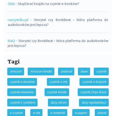
Olek
-
Skąd brać książki na czytnik e-booków?
naczytniku.pl
-
Storytel czy BookBeat – która platforma do
audiobooków jest lepsza?
MaQ
-
Storytel czy BookBeat – która platforma do audiobooków
jest lepsza?
Tagi
amazon
Amazon Kindle
android
boox
czytnik
czytnik e-booków
czytnik e-ink
czytnik e-książek
czytnik ebooków
czytnik Kindle
czytnik Onyx Boox
czytnik z rysikiem
duży ekran
duży wyświetlacz
e-czytnik
e-ink
e-notatnik
e-papier
ebook