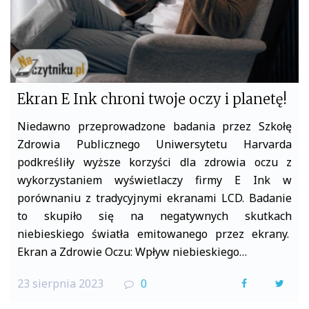
Ekran E Ink chroni twoje oczy i planetę!
Niedawno przeprowadzone badania przez Szkołę
Zdrowia Publicznego Uniwersytetu Harvarda
podkreśliły wyższe korzyści dla zdrowia oczu z
wykorzystaniem wyświetlaczy firmy E Ink w
porównaniu z tradycyjnymi ekranami LCD. Badanie
to skupiło się na negatywnych skutkach
niebieskiego światła emitowanego przez ekrany.
Ekran a Zdrowie Oczu: Wpływ niebieskiego…
23 sierpnia 2023
0
F
T
a
w