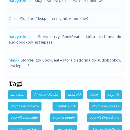
naczytniku.pl
-
Skąd brać książki na czytnik e-booków?
Olek
-
Skąd brać książki na czytnik e-booków?
naczytniku.pl
-
Storytel czy BookBeat – która platforma do
audiobooków jest lepsza?
MaQ
-
Storytel czy BookBeat – która platforma do audiobooków
jest lepsza?
Tagi
amazon
Amazon Kindle
android
boox
czytnik
czytnik e-booków
czytnik e-ink
czytnik e-książek
czytnik ebooków
czytnik Kindle
czytnik Onyx Boox
czytnik z rysikiem
duży ekran
duży wyświetlacz