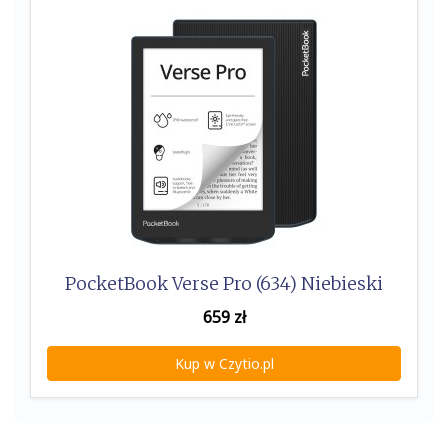
k
PocketBook Verse Pro (634) Niebieski
659
zł
Kup w Czytio.pl