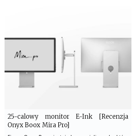
c
i
e
t
b
t
o
e
o
r
k
25-calowy monitor E-Ink [Recenzja
Onyx Boox Mira Pro]