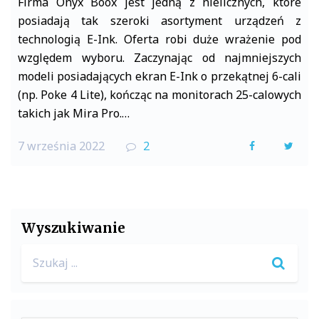
Firma Onyx Boox jest jedną z nielicznych, które
posiadają tak szeroki asortyment urządzeń z
technologią E-Ink. Oferta robi duże wrażenie pod
względem wyboru. Zaczynając od najmniejszych
modeli posiadających ekran E-Ink o przekątnej 6-cali
(np. Poke 4 Lite), kończąc na monitorach 25-calowych
takich jak Mira Pro.…
7 września 2022
2
F
T
a
w
c
i
e
t
Wyszukiwanie
b
t
Search
o
e
for:
o
r