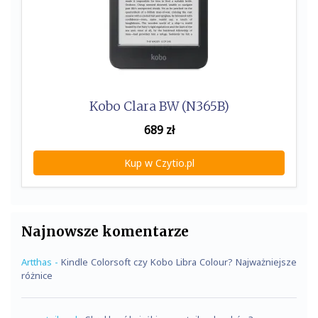
Kobo Clara BW (N365B)
689
zł
Kup w Czytio.pl
Najnowsze komentarze
Artthas
-
Kindle Colorsoft czy Kobo Libra Colour? Najważniejsze
różnice