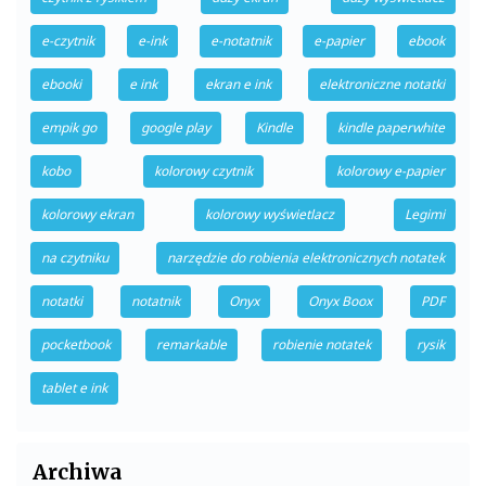
e-czytnik
e-ink
e-notatnik
e-papier
ebook
ebooki
e ink
ekran e ink
elektroniczne notatki
empik go
google play
Kindle
kindle paperwhite
kobo
kolorowy czytnik
kolorowy e-papier
kolorowy ekran
kolorowy wyświetlacz
Legimi
na czytniku
narzędzie do robienia elektronicznych notatek
notatki
notatnik
Onyx
Onyx Boox
PDF
pocketbook
remarkable
robienie notatek
rysik
tablet e ink
Archiwa