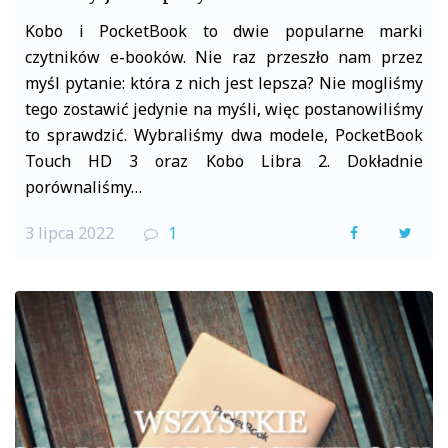
Kobo i PocketBook to dwie popularne marki
czytników e-booków. Nie raz przeszło nam przez
myśl pytanie: która z nich jest lepsza? Nie mogliśmy
tego zostawić jedynie na myśli, więc postanowiliśmy
to sprawdzić. Wybraliśmy dwa modele, PocketBook
Touch HD 3 oraz Kobo Libra 2. Dokładnie
porównaliśmy…
3 lipca 2022
1
F
T
a
w
c
i
e
t
b
t
o
e
o
r