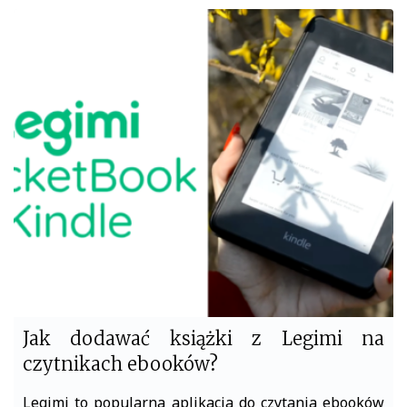
c
i
e
t
b
t
o
e
o
r
k
Jak dodawać książki z Legimi na
czytnikach ebooków?
Legimi to popularna aplikacja do czytania ebooków