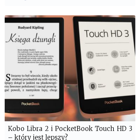
a
w
c
i
e
t
b
t
o
e
o
r
k
Kobo Libra 2 i PocketBook Touch HD 3
– który jest lepszy?