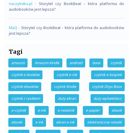
naczytniku.pl
-
Storytel czy BookBeat – która platforma do
audiobooków jest lepsza?
MaQ
-
Storytel czy BookBeat – która platforma do audiobooków
jest lepsza?
Tagi
amazon
Amazon Kindle
android
boox
czytnik
czytnik e-booków
czytnik e-ink
czytnik e-książek
czytnik ebooków
czytnik Kindle
czytnik Onyx Boox
czytnik z rysikiem
duży ekran
duży wyświetlacz
e-czytnik
e-ink
e-notatnik
e-papier
ebook
ebooki
e ink
ekran e ink
elektroniczne notatki