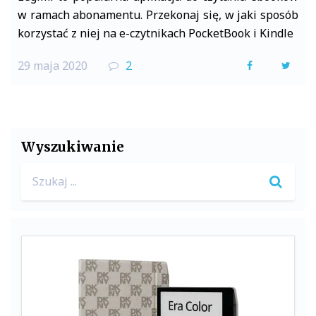
w ramach abonamentu. Przekonaj się, w jaki sposób
korzystać z niej na e-czytnikach PocketBook i Kindle
29 maja 2020
2
F
T
a
w
c
i
e
t
Wyszukiwanie
b
t
Search
o
e
for:
o
r
k