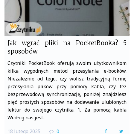
Jak wgrać pliki na PocketBooka? 5
sposobów
Czytniki PocketBook oferują swoim użytkownikom
kilka wygodnych metod przesyłania e-booków.
Niezależnie od tego, czy wolisz tradycyjną formę
przesyłania plików przy pomocy kabla, czy też
bezprzewodową synchronizację, poniżej znajdziesz
pięć prostych sposobów na dodawanie ulubionych
lektur do swojego czytnika. 1. Za pomocą kabla
Według nas jest…
18 lutego 2025
0
F
T