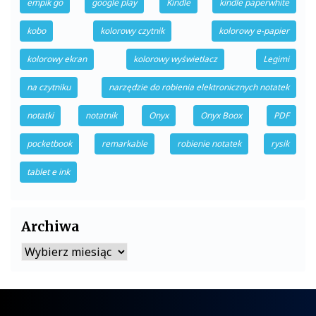
empik go
google play
Kindle
kindle paperwhite
kobo
kolorowy czytnik
kolorowy e-papier
kolorowy ekran
kolorowy wyświetlacz
Legimi
na czytniku
narzędzie do robienia elektronicznych notatek
notatki
notatnik
Onyx
Onyx Boox
PDF
pocketbook
remarkable
robienie notatek
rysik
tablet e ink
Archiwa
Archiwa