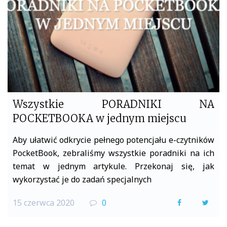
k
Wszystkie PORADNIKI NA
POCKETBOOKA w jednym miejscu
Aby ułatwić odkrycie pełnego potencjału e-czytników
PocketBook, zebraliśmy wszystkie poradniki na ich
temat w jednym artykule. Przekonaj się, jak
wykorzystać je do zadań specjalnych
15 czerwca 2020
0
F
T
a
w