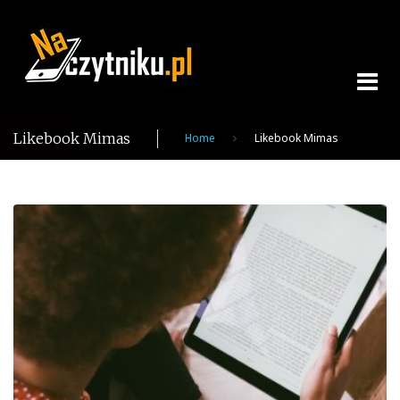
Skip
to
content
Likebook Mimas
Home
Likebook Mimas
Tag:
Likebook
Mimas