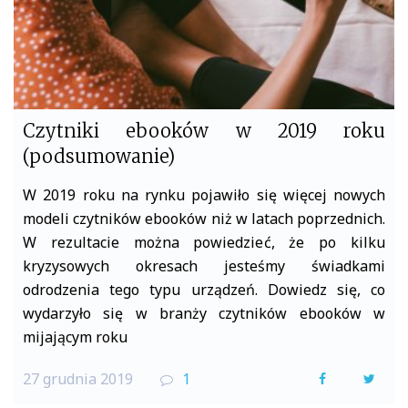
Czytniki ebooków w 2019 roku
(podsumowanie)
W 2019 roku na rynku pojawiło się więcej nowych
modeli czytników ebooków niż w latach poprzednich.
W rezultacie można powiedzieć, że po kilku
kryzysowych okresach jesteśmy świadkami
odrodzenia tego typu urządzeń. Dowiedz się, co
wydarzyło się w branży czytników ebooków w
mijającym roku
27 grudnia 2019
1
F
T