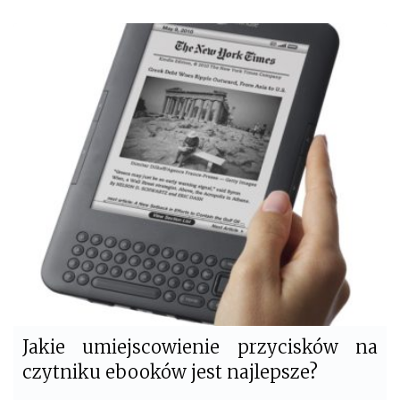
a
w
c
i
e
t
b
t
o
e
o
r
k
Jakie umiejscowienie przycisków na
czytniku ebooków jest najlepsze?