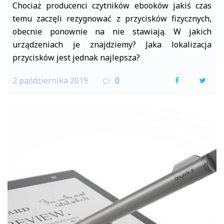
Chociaż producenci czytników ebooków jakiś czas
temu zaczęli rezygnować z przycisków fizycznych,
obecnie ponownie na nie stawiają. W jakich
urządzeniach je znajdziemy? Jaka lokalizacja
przycisków jest jednak najlepsza?
2 października 2019
0
F
T
a
w
c
i
e
t
b
t
o
e
o
r
k