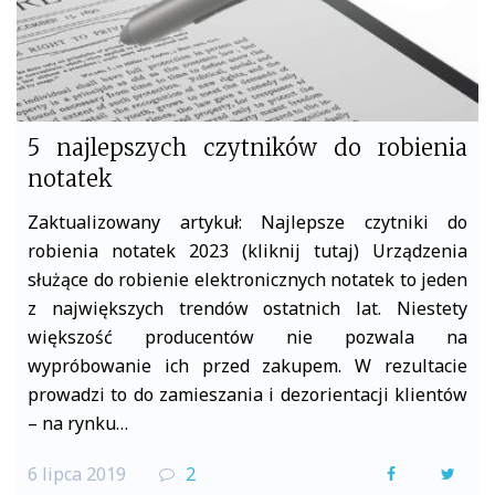
5 najlepszych czytników do robienia
notatek
Zaktualizowany artykuł: Najlepsze czytniki do
robienia notatek 2023 (kliknij tutaj) Urządzenia
służące do robienie elektronicznych notatek to jeden
z największych trendów ostatnich lat. Niestety
większość producentów nie pozwala na
wypróbowanie ich przed zakupem. W rezultacie
prowadzi to do zamieszania i dezorientacji klientów
– na rynku…
6 lipca 2019
2
F
T