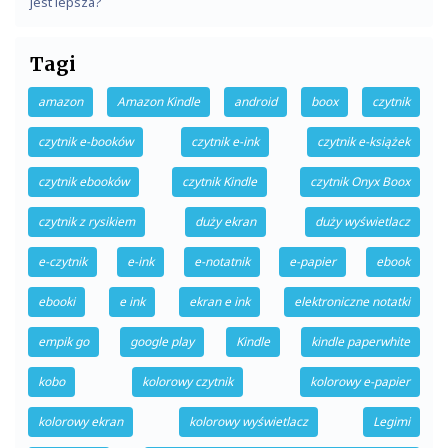
jest lepsza?
Tagi
amazon
Amazon Kindle
android
boox
czytnik
czytnik e-booków
czytnik e-ink
czytnik e-książek
czytnik ebooków
czytnik Kindle
czytnik Onyx Boox
czytnik z rysikiem
duży ekran
duży wyświetlacz
e-czytnik
e-ink
e-notatnik
e-papier
ebook
ebooki
e ink
ekran e ink
elektroniczne notatki
empik go
google play
Kindle
kindle paperwhite
kobo
kolorowy czytnik
kolorowy e-papier
kolorowy ekran
kolorowy wyświetlacz
Legimi