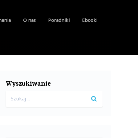
nania
O nas
Poradniki
Ebooki
Wyszukiwanie
Search
for: