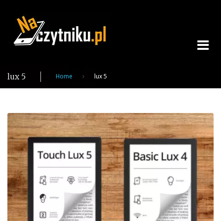
Skip
to
content
lux 5
Home
lux 5
Tag:
lux
5