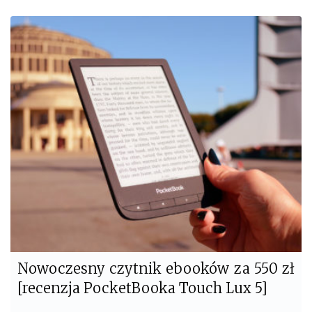
c
i
e
t
b
t
o
e
o
r
k
Nowoczesny czytnik ebooków za 550 zł
[recenzja PocketBooka Touch Lux 5]