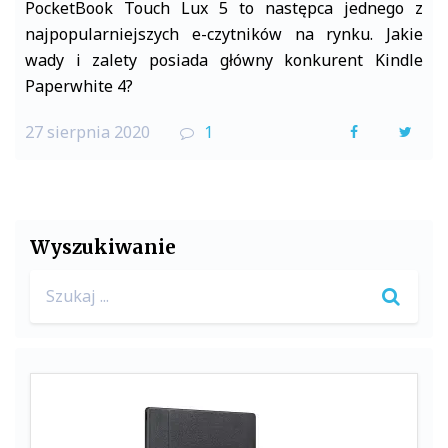
PocketBook Touch Lux 5 to następca jednego z
najpopularniejszych e-czytników na rynku. Jakie
wady i zalety posiada główny konkurent Kindle
Paperwhite 4?
27 sierpnia 2020
1
F
T
a
w
c
i
e
t
Wyszukiwanie
b
t
Search
o
e
for:
o
r
k