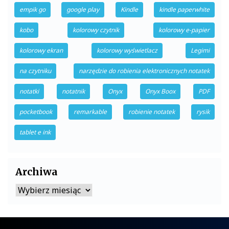
empik go
google play
Kindle
kindle paperwhite
kobo
kolorowy czytnik
kolorowy e-papier
kolorowy ekran
kolorowy wyświetlacz
Legimi
na czytniku
narzędzie do robienia elektronicznych notatek
notatki
notatnik
Onyx
Onyx Boox
PDF
pocketbook
remarkable
robienie notatek
rysik
tablet e ink
Archiwa
Archiwa