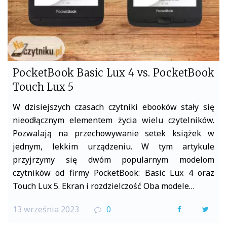
PocketBook Basic Lux 4 vs. PocketBook
Touch Lux 5
W dzisiejszych czasach czytniki ebooków stały się
nieodłącznym elementem życia wielu czytelników.
Pozwalają na przechowywanie setek książek w
jednym, lekkim urządzeniu. W tym artykule
przyjrzymy się dwóm popularnym modelom
czytników od firmy PocketBook: Basic Lux 4 oraz
Touch Lux 5. Ekran i rozdzielczość Oba modele…
13 września 2023
0
F
T
a
w