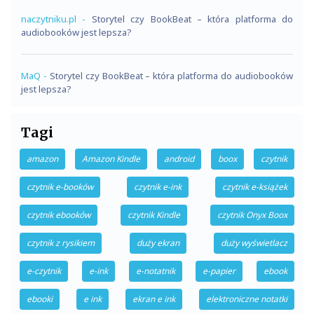
naczytniku.pl
-
Storytel czy BookBeat – która platforma do
audiobooków jest lepsza?
MaQ
-
Storytel czy BookBeat – która platforma do audiobooków
jest lepsza?
Tagi
amazon
Amazon Kindle
android
boox
czytnik
czytnik e-booków
czytnik e-ink
czytnik e-książek
czytnik ebooków
czytnik Kindle
czytnik Onyx Boox
czytnik z rysikiem
duży ekran
duży wyświetlacz
e-czytnik
e-ink
e-notatnik
e-papier
ebook
ebooki
e ink
ekran e ink
elektroniczne notatki