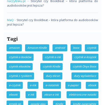
naczytniku.pl
-
Storytel czy BookBeat – która platforma do
audiobooków jest lepsza?
MaQ
-
Storytel czy BookBeat – która platforma do audiobooków
jest lepsza?
Tagi
amazon
Amazon Kindle
android
boox
czytnik
czytnik e-booków
czytnik e-ink
czytnik e-książek
czytnik ebooków
czytnik Kindle
czytnik Onyx Boox
czytnik z rysikiem
duży ekran
duży wyświetlacz
e-czytnik
e-ink
e-notatnik
e-papier
ebook
ebooki
e ink
ekran e ink
elektroniczne notatki
empik go
google play
Kindle
kindle paperwhite