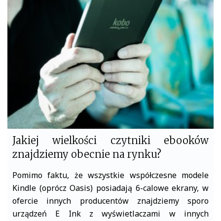
b
t
o
e
o
r
k
Jakiej wielkości czytniki ebooków
znajdziemy obecnie na rynku?
Pomimo faktu, że wszystkie współczesne modele
Kindle (oprócz Oasis) posiadają 6-calowe ekrany, w
ofercie innych producentów znajdziemy sporo
urządzeń E Ink z wyświetlaczami w innych