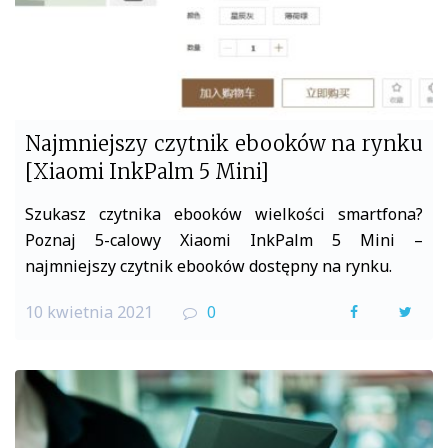
Najmniejszy czytnik ebooków na rynku
[Xiaomi InkPalm 5 Mini]
Szukasz czytnika ebooków wielkości smartfona?
Poznaj 5-calowy Xiaomi InkPalm 5 Mini –
najmniejszy czytnik ebooków dostępny na rynku.
10 kwietnia 2021
0
F
T
a
w
c
i
e
t