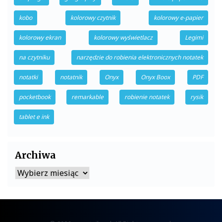
kobo
kolorowy czytnik
kolorowy e-papier
kolorowy ekran
kolorowy wyświetlacz
Legimi
na czytniku
narzędzie do robienia elektronicznych notatek
notatki
notatnik
Onyx
Onyx Boox
PDF
pocketbook
remarkable
robienie notatek
rysik
tablet e ink
Archiwa
Archiwa