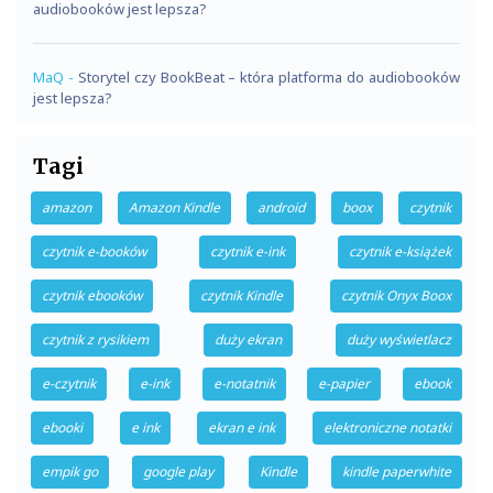
audiobooków jest lepsza?
MaQ
-
Storytel czy BookBeat – która platforma do audiobooków
jest lepsza?
Tagi
amazon
Amazon Kindle
android
boox
czytnik
czytnik e-booków
czytnik e-ink
czytnik e-książek
czytnik ebooków
czytnik Kindle
czytnik Onyx Boox
czytnik z rysikiem
duży ekran
duży wyświetlacz
e-czytnik
e-ink
e-notatnik
e-papier
ebook
ebooki
e ink
ekran e ink
elektroniczne notatki
empik go
google play
Kindle
kindle paperwhite