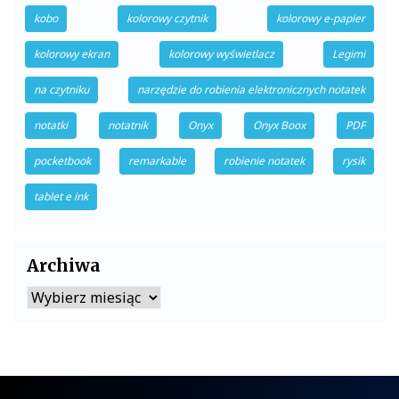
kobo
kolorowy czytnik
kolorowy e-papier
kolorowy ekran
kolorowy wyświetlacz
Legimi
na czytniku
narzędzie do robienia elektronicznych notatek
notatki
notatnik
Onyx
Onyx Boox
PDF
pocketbook
remarkable
robienie notatek
rysik
tablet e ink
Archiwa
Archiwa