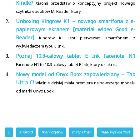
Kindle?
Xiaomi przedstawiło koncepcyjny projekt nowego
czytnika ebooków Mi Reader, który...
Unboxing Kingrow K1 – nowego smartfona z e-
papierowym ekranem [materiał wideo Good e-
Reader]
Kingrow K1 jest pierwszym smartfonem z
wyświetlaczem typu E Ink,...
Poznaj 10.3-calowy tablet E Ink Facenote N1
Facenote N1 to 10.3-calowy tablet E Ink, który działa na...
Nowy model od Onyx Boox zapowiedziany – Tab
Ultra C!
Właśnie dzisiaj miała premiera najnowszego modelu
od marki Onyx Boox....
5
android
mały czytnik
mały ekran
mały wyświetlacz