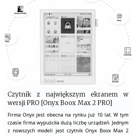
b
t
o
e
o
r
k
Czytnik z największym ekranem w
wersji PRO [Onyx Boox Max 2 PRO]
Firma Onyx jest obecna na rynku już 10 lat. W tym
czasie firma wypuściła dużą liczbę urządzeń. Jednym
z nowszych modeli jest czytnik Onyx Boox Max 2