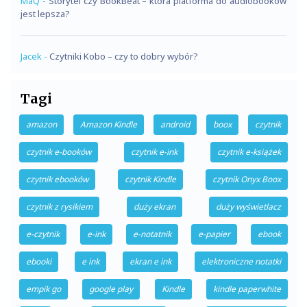
MaQ
-
Storytel czy BookBeat – która platforma do audiobooków
jest lepsza?
Jacek
-
Czytniki Kobo – czy to dobry wybór?
Tagi
amazon
Amazon Kindle
android
boox
czytnik
czytnik e-booków
czytnik e-ink
czytnik e-książek
czytnik ebooków
czytnik Kindle
czytnik Onyx Boox
czytnik z rysikiem
duży ekran
duży wyświetlacz
e-czytnik
e-ink
e-notatnik
e-papier
ebook
ebooki
e ink
ekran e ink
elektroniczne notatki
empik go
google play
Kindle
kindle paperwhite