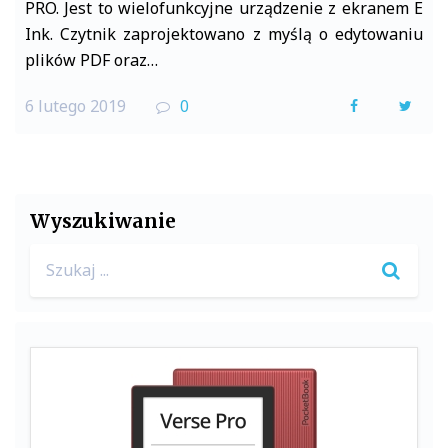
PRO. Jest to wielofunkcyjne urządzenie z ekranem E
Ink. Czytnik zaprojektowano z myślą o edytowaniu
plików PDF oraz…
6 lutego 2019
0
F
T
a
w
c
i
e
t
Wyszukiwanie
b
t
Search
o
e
for:
o
r
k