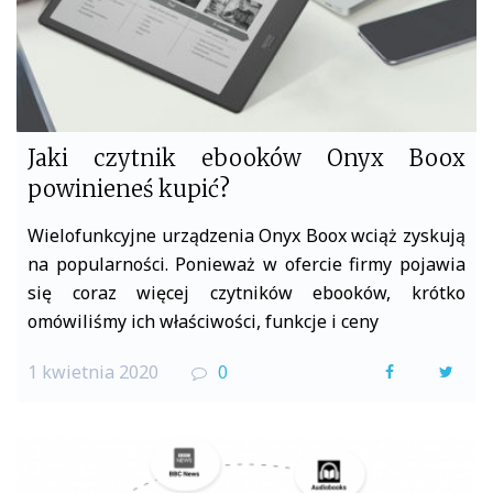
Jaki czytnik ebooków Onyx Boox
powinieneś kupić?
Wielofunkcyjne urządzenia Onyx Boox wciąż zyskują
na popularności. Ponieważ w ofercie firmy pojawia
się coraz więcej czytników ebooków, krótko
omówiliśmy ich właściwości, funkcje i ceny
1 kwietnia 2020
0
F
T
a
w
c
i
e
t