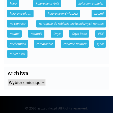
kobo
kolorowy czytnik
kolorowy e-papier
kolorowy ekran
kolorowy wyświetlacz
Legimi
na czytniku
narzędzie do robienia elektronicznych notatek
notatki
notatnik
Onyx
Onyx Boox
PDF
pocketbook
remarkable
robienie notatek
rysik
tablet e ink
Archiwa
Archiwa
© 2026 naczytniku.pl. All Rights reserved.