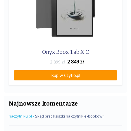
Onyx Boox Tab X C
2 849
zł
2 899 zł
Kup w Czytio.pl
Najnowsze komentarze
naczytniku.pl
-
Skąd brać książki na czytnik e-booków?