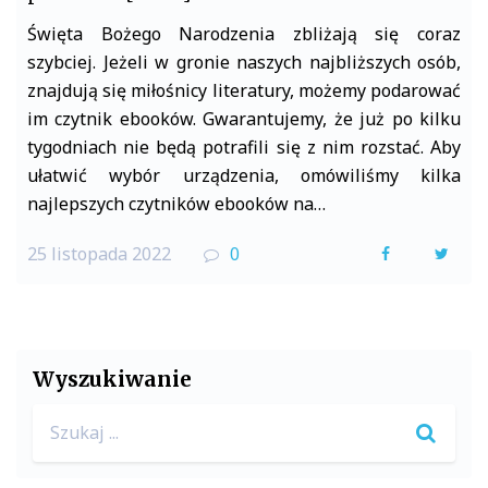
Święta Bożego Narodzenia zbliżają się coraz
szybciej. Jeżeli w gronie naszych najbliższych osób,
znajdują się miłośnicy literatury, możemy podarować
im czytnik ebooków. Gwarantujemy, że już po kilku
tygodniach nie będą potrafili się z nim rozstać. Aby
ułatwić wybór urządzenia, omówiliśmy kilka
najlepszych czytników ebooków na…
25 listopada 2022
0
F
T
a
w
c
i
e
t
Wyszukiwanie
b
t
Search
o
e
for:
o
r