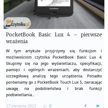
PocketBook Basic Lux 4 – pierwsze
wrażenia
W tym artykule przyjrzymy się funkcjom i
możliwościom czytnika PocketBook Basic Lux 4.
Skupimy się na jego wyświetlaczu, specyfikacji,
pamięci i ogólnych wrażeniach, aby dostarczyć
szczegółową analizę tego urządzenia. Ponadto
porównamy go z PocketBook Touch Lux 5, zwracając
uwagę na podobieństwa i brak funkcji
podświetlania…
27 sierpnia 2023
0
F
T