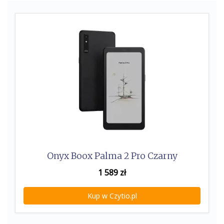
k
Onyx Boox Palma 2 Pro Czarny
1 589
zł
Kup w Czytio.pl