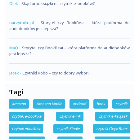
Olek
-
Skąd brać książki na czytnik e-booków?
naczytniku.pl
-
Storytel czy BookBeat – która platforma do
audiobooków jest lepsza?
MaQ
-
Storytel czy BookBeat – która platforma do audiobooków
jest lepsza?
Jacek
-
Czytniki Kobo – czy to dobry wybór?
Tagi
amazon
Amazon Kindle
android
boox
czytnik
czytnik e-booków
czytnik e-ink
czytnik e-książek
czytnik ebooków
czytnik Kindle
czytnik Onyx Boox