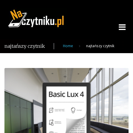
Skip
to
content
najtańszy czytnik
Home
najtańszy czytnik
Tag:
najtańszy
czytnik