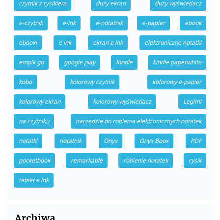
czytnik z rysikiem
duży ekran
duży wyświetlacz
e-czytnik
e-ink
e-notatnik
e-papier
ebook
ebooki
e ink
ekran e ink
elektroniczne notatki
empik go
google play
Kindle
kindle paperwhite
kobo
kolorowy czytnik
kolorowy e-papier
kolorowy ekran
kolorowy wyświetlacz
Legimi
na czytniku
narzędzie do robienia elektronicznych notatek
notatki
notatnik
Onyx
Onyx Boox
PDF
pocketbook
remarkable
robienie notatek
rysik
tablet e ink
Archiwa