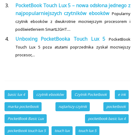
PocketBook Touch Lux 5 – nowa odsłona jednego z
najpopularniejszych czytników ebooków
Popularny
czytnik ebooków z dwukrotnie mocniejszym procesorem i
podświetleniem SmartLIGHT....
Unboxing PocketBooka Touch Lux 5
PocketBook
Touch Lux 5 poza atutami poprzednika zyskał mocniejszy
procesor,...
basic lux 4
czytnik ebooków
Czytnik Pocketbook
e ink
marka pocketbook
najtańszy czytnik
pocketbook
PocketBook Basic Lux
pocketbook basic lux 4
pocketbook touch lux 5
touch lux
touch lux 5