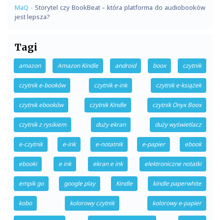
MaQ
-
Storytel czy BookBeat – która platforma do audiobooków
jest lepsza?
Tagi
amazon
Amazon Kindle
android
boox
czytnik
czytnik e-booków
czytnik e-ink
czytnik e-książek
czytnik ebooków
czytnik Kindle
czytnik Onyx Boox
czytnik z rysikiem
duży ekran
duży wyświetlacz
e-czytnik
e-ink
e-notatnik
e-papier
ebook
ebooki
e ink
ekran e ink
elektroniczne notatki
empik go
google play
Kindle
kindle paperwhite
kobo
kolorowy czytnik
kolorowy e-papier