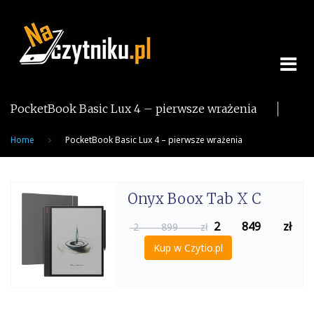
Skip
to
content
PocketBook Basic Lux 4 – pierwsze wrażenia
Home
PocketBook Basic Lux 4 – pierwsze wrażenia
Onyx Boox Tab X C
2 849
zł
2 899 zł
Kup w Czytio.pl