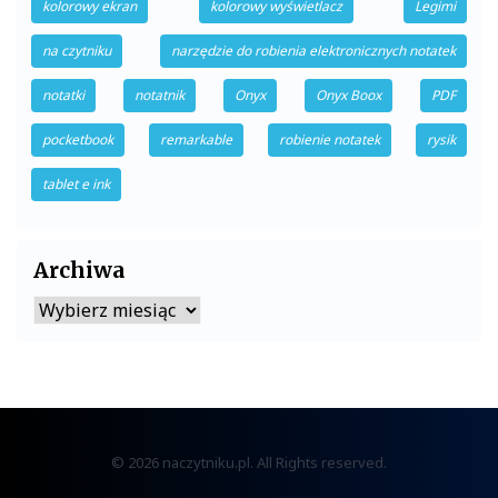
kolorowy ekran
kolorowy wyświetlacz
Legimi
na czytniku
narzędzie do robienia elektronicznych notatek
notatki
notatnik
Onyx
Onyx Boox
PDF
pocketbook
remarkable
robienie notatek
rysik
tablet e ink
Archiwa
Archiwa
© 2026 naczytniku.pl. All Rights reserved.