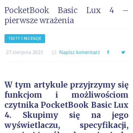
PocketBook Basic Lux 4 –
pierwsze wrażenia
TESTY I RECENZJE
27 sierpnia 2023
Napisz komentarz
Facebook
Twi
W tym artykule przyjrzymy się
funkcjom i możliwościom
czytnika PocketBook Basic Lux
4. Skupimy się na jego
wyświetlaczu, specyfikacji,