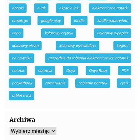
ebooki
e ink
ekran e ink
elektroniczne notatki
empik go
google play
Kindle
kindle paperwhite
kobo
kolorowy czytnik
kolorowy e-papier
kolorowy ekran
kolorowy wyświetlacz
Legimi
na czytniku
narzędzie do robienia elektronicznych notatek
notatki
notatnik
Onyx
Onyx Boox
PDF
pocketbook
remarkable
robienie notatek
rysik
tablet e ink
Archiwa
Archiwa