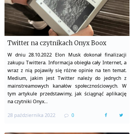
Twitter na czytnikach Onyx Boox
W dniu 28.10.2022 Elon Musk dokonał finalizacji
zakupu Twittera. Informacja obiegła cały Internet, a
wraz z nią pojawiły się różne opinie na ten temat.
Medium, jakim jest Twitter należy do jednych z
mainstreamowych kanałów społecznościowych. W
tym artykule przedstawimy, jak ściągnąć aplikację
na czytniki Onyx…
28 października 2022
0
F
T
a
w