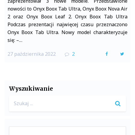
zaprezentował 3 nowe modele. Przedstawione
nowości to Onyx Boox Tab Ultra, Onyx Boox Nova Air
2 oraz Onyx Boox Leaf 2. Onyx Boox Tab Ultra
Podczas prezentacji najwięcej czasu przeznaczono
Onyx Boox Tab Ultra. Nowy model charakteryzuje
się: –…
27 października 2022
2
F
T
a
w
c
i
e
t
Wyszukiwanie
b
t
Search
o
e
for:
o
r
k