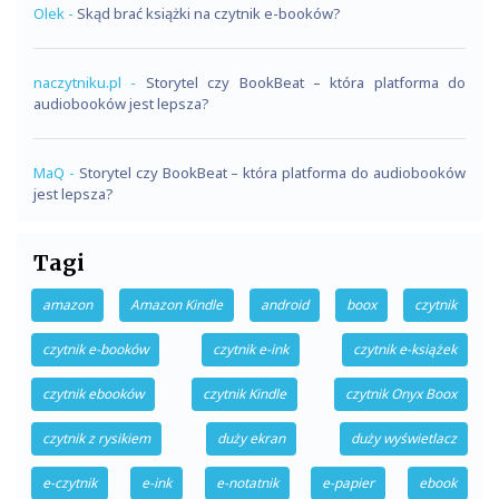
Olek
-
Skąd brać książki na czytnik e-booków?
naczytniku.pl
-
Storytel czy BookBeat – która platforma do
audiobooków jest lepsza?
MaQ
-
Storytel czy BookBeat – która platforma do audiobooków
jest lepsza?
Tagi
amazon
Amazon Kindle
android
boox
czytnik
czytnik e-booków
czytnik e-ink
czytnik e-książek
czytnik ebooków
czytnik Kindle
czytnik Onyx Boox
czytnik z rysikiem
duży ekran
duży wyświetlacz
e-czytnik
e-ink
e-notatnik
e-papier
ebook