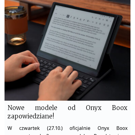
c
i
e
t
b
t
o
e
o
r
k
Nowe modele od Onyx Boox
zapowiedziane!
W czwartek (27.10.) oficjalnie Onyx Boox