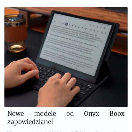
c
i
e
t
b
t
o
e
o
r
k
Nowe modele od Onyx Boox
zapowiedziane!