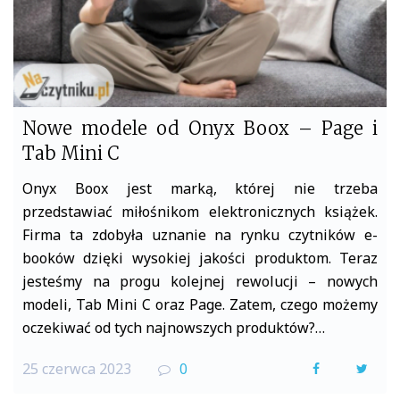
Nowe modele od Onyx Boox – Page i
Tab Mini C
Onyx Boox jest marką, której nie trzeba
przedstawiać miłośnikom elektronicznych książek.
Firma ta zdobyła uznanie na rynku czytników e-
booków dzięki wysokiej jakości produktom. Teraz
jesteśmy na progu kolejnej rewolucji – nowych
modeli, Tab Mini C oraz Page. Zatem, czego możemy
oczekiwać od tych najnowszych produktów?…
25 czerwca 2023
0
F
T
a
w