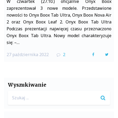
W czwartek (27.10.) oficjalnie Onyx Boox
zaprezentował 3 nowe modele. Przedstawione
nowości to Onyx Boox Tab Ultra, Onyx Boox Nova Air
2 oraz Onyx Boox Leaf 2. Onyx Boox Tab Ultra
Podczas prezentacji najwięcej czasu przeznaczono
Onyx Boox Tab Ultra. Nowy model charakteryzuje
się: –…
27 października 2022
2
F
T
a
w
c
i
e
t
Wyszukiwanie
b
t
Search
o
e
for:
o
r