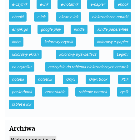
e-czytnik
e-ink
e-notatnik
e-papier
ebook
ebooki
e ink
ekran e ink
elektroniczne notatki
empik go
google play
Kindle
kindle paperwhite
kobo
kolorowy czytnik
kolorowy e-papier
kolorowy ekran
kolorowy wyświetlacz
Legimi
na czytniku
narzędzie do robienia elektronicznych notatek
notatki
notatnik
Onyx
Onyx Boox
PDF
pocketbook
remarkable
robienie notatek
rysik
tablet e ink
Archiwa
Archiwa