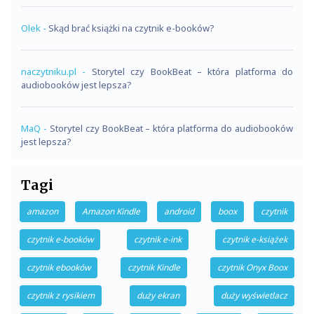
Olek
-
Skąd brać książki na czytnik e-booków?
naczytniku.pl
-
Storytel czy BookBeat – która platforma do
audiobooków jest lepsza?
MaQ
-
Storytel czy BookBeat – która platforma do audiobooków
jest lepsza?
Tagi
amazon
Amazon Kindle
android
boox
czytnik
czytnik e-booków
czytnik e-ink
czytnik e-książek
czytnik ebooków
czytnik Kindle
czytnik Onyx Boox
czytnik z rysikiem
duży ekran
duży wyświetlacz