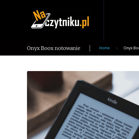
Skip
to
content
Onyx Boox notowanie
Home
Onyx Bo
Tag:
Onyx
Boox
notowanie