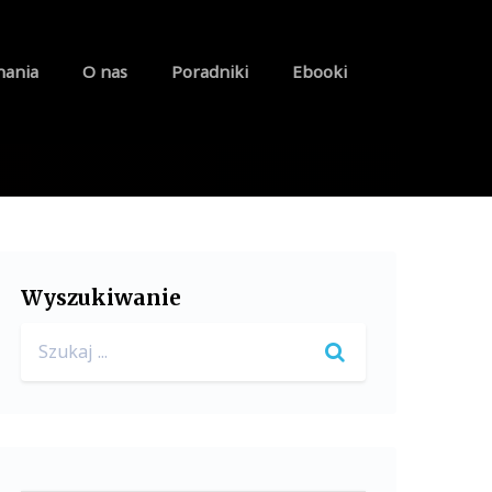
nania
O nas
Poradniki
Ebooki
Wyszukiwanie
Search
for: