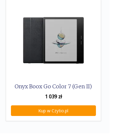
Onyx Boox Go Color 7 (Gen II)
1 039
zł
Kup w Czytio.pl