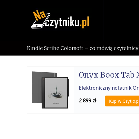
Skip
to
content
Kindle Scribe Colorsoft – co mówią czytelnicy
Onyx Boox Tab 
Elektroniczny notatnik O
2 899
zł
Kup w Czytio.p