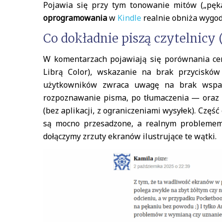
Pojawia się przy tym tonowanie mitów („pęk
oprogramowania
w
Kindle
realnie obniża wygod
Co dokładnie piszą czytelnicy
W komentarzach pojawiają się porównania cen
Librą Color), wskazanie na brak przyciskó
użytkowników zwraca uwagę na brak wsparc
rozpoznawanie pisma, po tłumaczenia — oraz n
(bez aplikacji, z ograniczeniami wysyłek). Częś
są mocno przesadzone, a realnym problemem 
dołączymy zrzuty ekranów ilustrujące te wątki.