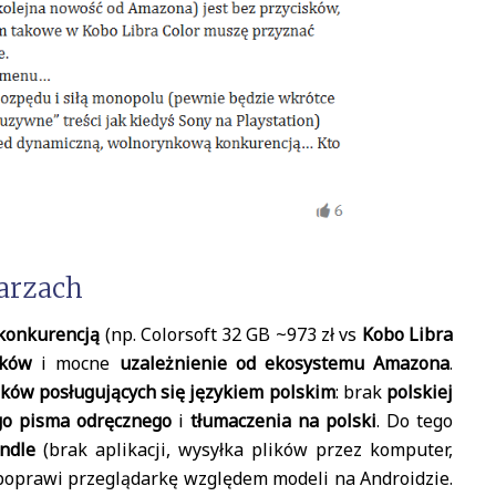
arzach
konkurencją
(np. Colorsoft 32 GB ~973 zł vs
Kobo Libra
sków
i mocne
uzależnienie od ekosystemu Amazona
.
ków posługujących się językiem polskim
: brak
polskiej
go pisma odręcznego
i
tłumaczenia na polski
. Do tego
ndle
(brak aplikacji, wysyłka plików przez komputer,
r poprawi przeglądarkę względem modeli na Androidzie.