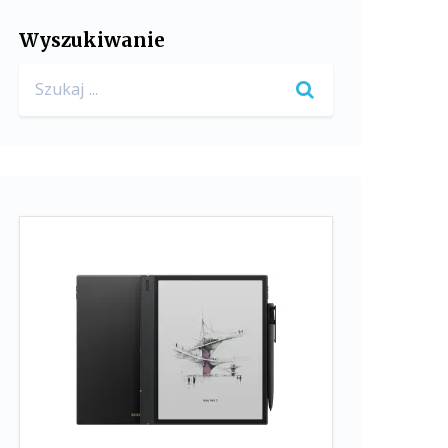
Wyszukiwanie
Search
for: