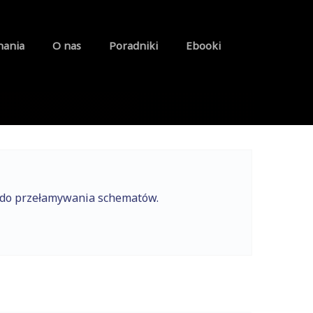
nania
O nas
Poradniki
Ebooki
e do przełamywania schematów.