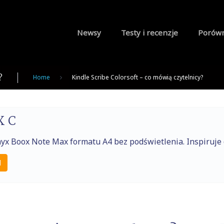
Newsy
Testy i recenzje
Porów
?
Home
Kindle Scribe Colorsoft – co mówią czytelnicy?
X C
nyx Boox Note Max formatu A4 bez podświetlenia. Inspiruj
l