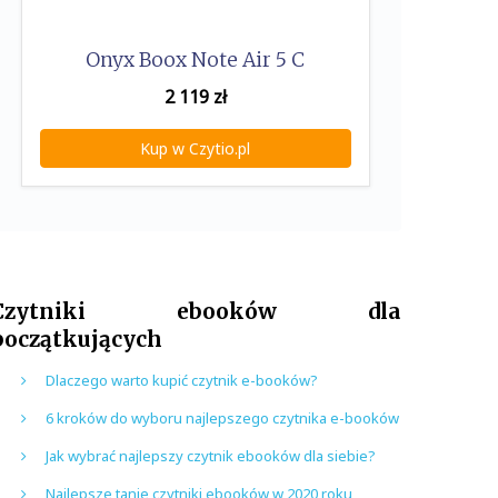
Onyx Boox Note Air 5 C
2 119
zł
Kup w Czytio.pl
Czytniki ebooków dla
początkujących
Dlaczego warto kupić czytnik e-booków?
6 kroków do wyboru najlepszego czytnika e-booków
Jak wybrać najlepszy czytnik ebooków dla siebie?
Najlepsze tanie czytniki ebooków w 2020 roku