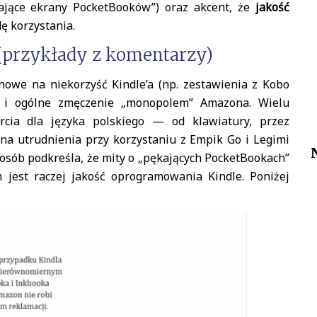
ające ekrany PocketBooków”) oraz akcent, że
jakość
ę korzystania.
 (przykłady z komentarzy)
owe na niekorzyść Kindle’a (np. zestawienia z Kobo
w i ogólne zmęczenie „monopolem” Amazona. Wielu
ia dla języka polskiego — od klawiatury, przez
a utrudnienia przy korzystaniu z Empik Go i Legimi
ć osób podkreśla, że mity o „pękających PocketBookach”
jest raczej jakość oprogramowania Kindle. Poniżej