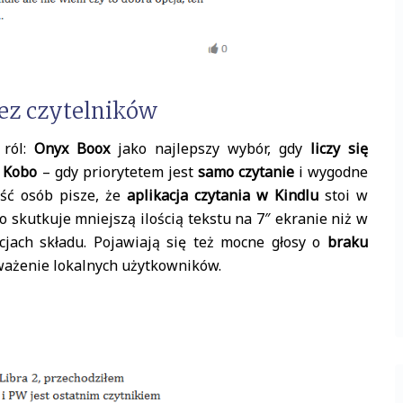
ez czytelników
 ról:
Onyx Boox
jako najlepszy wybór, gdy
liczy się
a
Kobo
– gdy priorytetem jest
samo czytanie
i wygodne
ęść osób pisze, że
aplikacja czytania w Kindlu
stoi w
co skutkuje mniejszą ilością tekstu na 7″ ekranie niż w
jach składu. Pojawiają się też mocne głosy o
braku
ważenie lokalnych użytkowników.