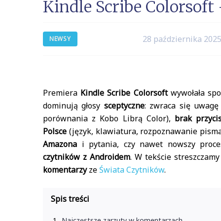
Kindle Scribe Colorsoft
28 października 202
NEWSY
Premiera
Kindle Scribe Colorsoft
wywołała spo
dominują głosy
sceptyczne
: zwraca się uwag
porównania z Kobo Librą Color),
brak przyci
Polsce
(język, klawiatura, rozpoznawanie pisma
Amazona
i pytania, czy nawet nowszy proce
czytników z Androidem
. W tekście streszczamy
komentarzy
ze
Świata Czytników
.
Spis treści
Najczęstsze zarzuty w komentarzach