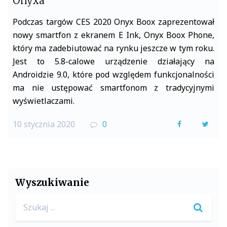
Onyxa
Podczas targów CES 2020 Onyx Boox zaprezentował
nowy smartfon z ekranem E Ink, Onyx Boox Phone,
który ma zadebiutować na rynku jeszcze w tym roku.
Jest to 5.8-calowe urządzenie działający na
Androidzie 9.0, które pod względem funkcjonalności
ma nie ustępować smartfonom z tradycyjnymi
wyświetlaczami.
10 stycznia 2020
0
F
T
a
w
c
i
e
t
Wyszukiwanie
b
t
Search
o
e
for: