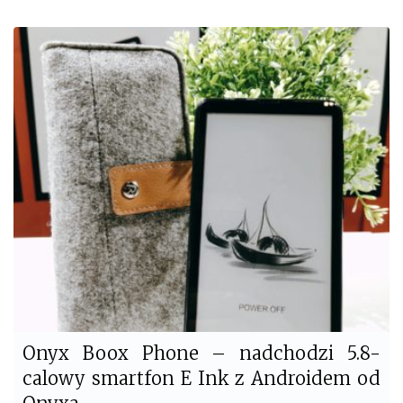
a
w
c
i
e
t
b
t
o
e
o
r
k
Onyx Boox Phone – nadchodzi 5.8-
calowy smartfon E Ink z Androidem od