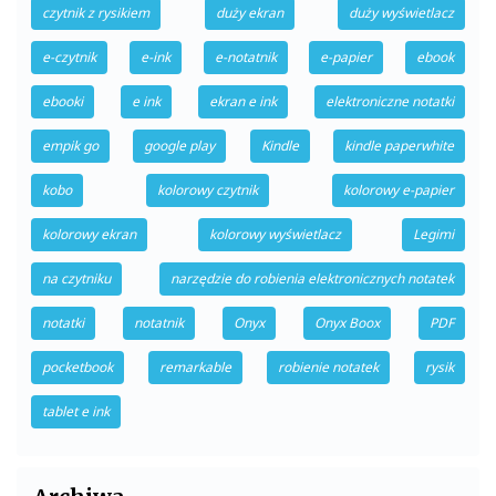
czytnik z rysikiem
duży ekran
duży wyświetlacz
e-czytnik
e-ink
e-notatnik
e-papier
ebook
ebooki
e ink
ekran e ink
elektroniczne notatki
empik go
google play
Kindle
kindle paperwhite
kobo
kolorowy czytnik
kolorowy e-papier
kolorowy ekran
kolorowy wyświetlacz
Legimi
na czytniku
narzędzie do robienia elektronicznych notatek
notatki
notatnik
Onyx
Onyx Boox
PDF
pocketbook
remarkable
robienie notatek
rysik
tablet e ink