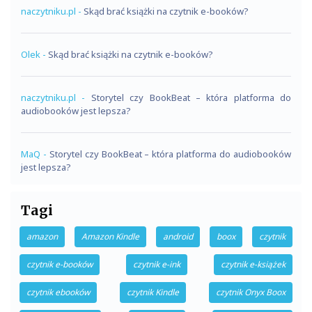
naczytniku.pl
-
Skąd brać książki na czytnik e-booków?
Olek
-
Skąd brać książki na czytnik e-booków?
naczytniku.pl
-
Storytel czy BookBeat – która platforma do
audiobooków jest lepsza?
MaQ
-
Storytel czy BookBeat – która platforma do audiobooków
jest lepsza?
Tagi
amazon
Amazon Kindle
android
boox
czytnik
czytnik e-booków
czytnik e-ink
czytnik e-książek
czytnik ebooków
czytnik Kindle
czytnik Onyx Boox