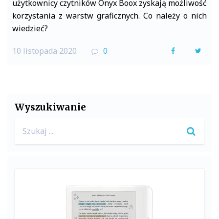
użytkownicy czytników Onyx Boox zyskają możliwość
korzystania z warstw graficznych. Co należy o nich
wiedzieć?
10 listopada 2020
0
F
T
a
w
c
i
e
t
Wyszukiwanie
b
t
Search
o
e
for:
o
r
k