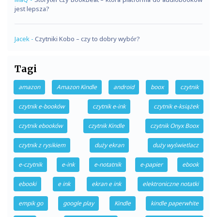
jest lepsza?
Jacek
-
Czytniki Kobo – czy to dobry wybór?
Tagi
amazon
Amazon Kindle
android
boox
czytnik
czytnik e-booków
czytnik e-ink
czytnik e-książek
czytnik ebooków
czytnik Kindle
czytnik Onyx Boox
czytnik z rysikiem
duży ekran
duży wyświetlacz
e-czytnik
e-ink
e-notatnik
e-papier
ebook
ebooki
e ink
ekran e ink
elektroniczne notatki
empik go
google play
Kindle
kindle paperwhite