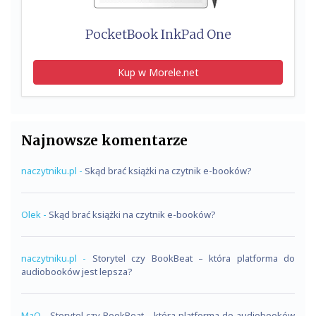
PocketBook InkPad One
Kup w Morele.net
Najnowsze komentarze
naczytniku.pl
-
Skąd brać książki na czytnik e-booków?
Olek
-
Skąd brać książki na czytnik e-booków?
naczytniku.pl
-
Storytel czy BookBeat – która platforma do
audiobooków jest lepsza?
MaQ
-
Storytel czy BookBeat – która platforma do audiobooków