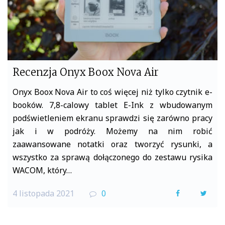
Recenzja Onyx Boox Nova Air
Onyx Boox Nova Air to coś więcej niż tylko czytnik e-
booków. 7,8-calowy tablet E-Ink z wbudowanym
podświetleniem ekranu sprawdzi się zarówno pracy
jak i w podróży. Możemy na nim robić
zaawansowane notatki oraz tworzyć rysunki, a
wszystko za sprawą dołączonego do zestawu rysika
WACOM, który…
4 listopada 2021
0
F
T
a
w