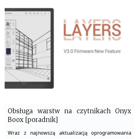
c
i
e
t
b
t
o
e
o
r
k
Obsługa warstw na czytnikach Onyx
Boox [poradnik]
Wraz z najnowszą aktualizacją oprogramowania