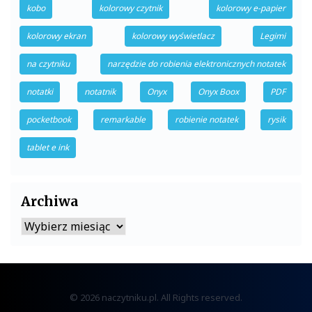
kobo
kolorowy czytnik
kolorowy e-papier
kolorowy ekran
kolorowy wyświetlacz
Legimi
na czytniku
narzędzie do robienia elektronicznych notatek
notatki
notatnik
Onyx
Onyx Boox
PDF
pocketbook
remarkable
robienie notatek
rysik
tablet e ink
Archiwa
Archiwa
© 2026 naczytniku.pl. All Rights reserved.