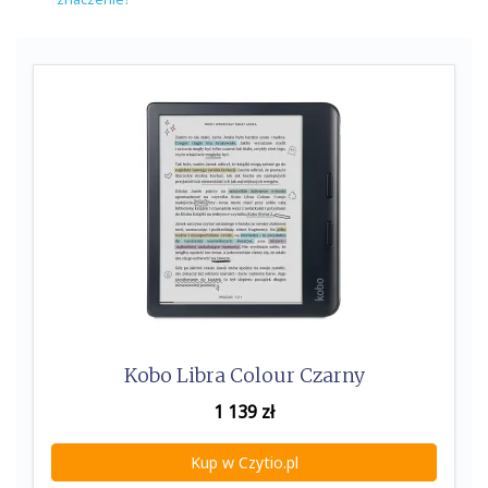
Kobo Libra Colour Czarny
1 139
zł
Kup w Czytio.pl