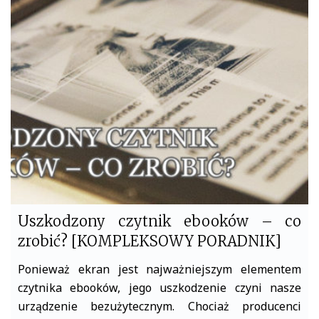
b
t
o
e
o
r
k
Uszkodzony czytnik ebooków – co
zrobić? [KOMPLEKSOWY PORADNIK]
Ponieważ ekran jest najważniejszym elementem
czytnika ebooków, jego uszkodzenie czyni nasze
urządzenie bezużytecznym. Chociaż producenci