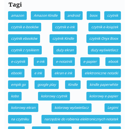
Tagi
amazon
Amazon Kindle
android
boox
czytnik
czytnik e-booków
czytnik e-ink
czytnik e-książek
czytnik ebooków
czytnik Kindle
czytnik Onyx Boox
czytnik z rysikiem
duży ekran
duży wyświetlacz
e-czytnik
e-ink
e-notatnik
e-papier
ebook
ebooki
e ink
ekran e ink
elektroniczne notatki
empik go
google play
Kindle
kindle paperwhite
kobo
kolorowy czytnik
kolorowy e-papier
kolorowy ekran
kolorowy wyświetlacz
Legimi
na czytniku
narzędzie do robienia elektronicznych notatek