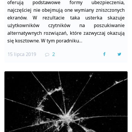
oferują podstawowe formy ubezpieczenia,
najczęściej nie obejmują one wymiany zniszczonych
ekranów. W rezultacie taka usterka skazuje
użytkowników czytników na poszukiwanie
alternatywnych rozwiązań, które zazwyczaj okazują
się kosztowne. W tym poradniku…
15 lipca 2019
2
F
T
a
w
c
i
e
t
b
t
o
e
o
r
k