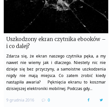
Uszkodzony ekran czytnika ebooków –
i co dalej?
Zdarza się, że ekran naszego czytnika pęka, a my
nawet nie wiemy jak i dlaczego. Niestety nic nie
dzieje się bez przyczyny, a samoistne uszkodzenia
nigdy nie mają miejsca. Co zatem zrobić kiedy
nastąpiła awaria? Pęknięcia ekranu to koszmar
dzisiejszej elektroniki mobilnej. Podczas gdy…
9 grudnia 2016
0
F
T
a
w