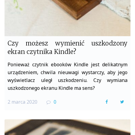
Czy możesz wymienić uszkodzony
ekran czytnika Kindle?
Ponieważ czytnik ebooków Kindle jest delikatnym
urządzeniem, chwila nieuwagi wystarczy, aby jego
wyświetlacz uległ uszkodzeniu. Czy wymiana
uszkodzonego ekranu Kindle ma sens?
2 marca 2020
0
F
T
a
w
c
i
e
t