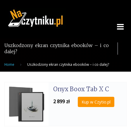
Skip
to
content
Uszkodzony ekran czytnika ebooków – i co
dalej?
Home
Uszkodzony ekran czytnika ebooków – i co dalej?
Onyx Boox Tab X C
2 899
zł
Kup w Czytio.pl