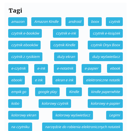
Tagi
amazon
Amazon Kindle
android
boox
czytnik
czytnik e-booków
czytnik e-ink
czytnik e-książek
czytnik ebooków
czytnik Kindle
czytnik Onyx Boox
czytnik z rysikiem
duży ekran
duży wyświetlacz
e-czytnik
e-ink
e-notatnik
e-papier
ebook
ebooki
e ink
ekran e ink
elektroniczne notatki
empik go
google play
Kindle
kindle paperwhite
kobo
kolorowy czytnik
kolorowy e-papier
kolorowy ekran
kolorowy wyświetlacz
Legimi
na czytniku
narzędzie do robienia elektronicznych notatek