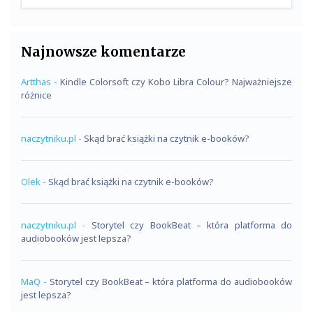
Najnowsze komentarze
Artthas
-
Kindle Colorsoft czy Kobo Libra Colour? Najważniejsze
różnice
naczytniku.pl
-
Skąd brać książki na czytnik e-booków?
Olek
-
Skąd brać książki na czytnik e-booków?
naczytniku.pl
-
Storytel czy BookBeat – która platforma do
audiobooków jest lepsza?
MaQ
-
Storytel czy BookBeat – która platforma do audiobooków
jest lepsza?