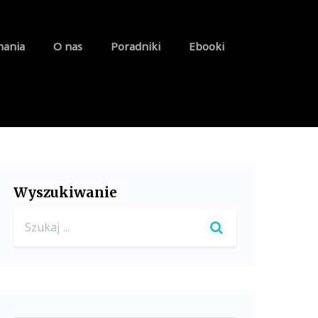
nania
O nas
Poradniki
Ebooki
Wyszukiwanie
Search
for: