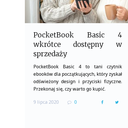
PocketBook Basic 4
wkrótce dostępny w
sprzedaży
PocketBook Basic 4 to tani czytnik
ebooków dla początkujących, który zyskał
odświeżony design i przyciski fizyczne.
Przekonaj się, czy warto go kupić.
9 lipca 2020
0
F
T
a
w
c
i