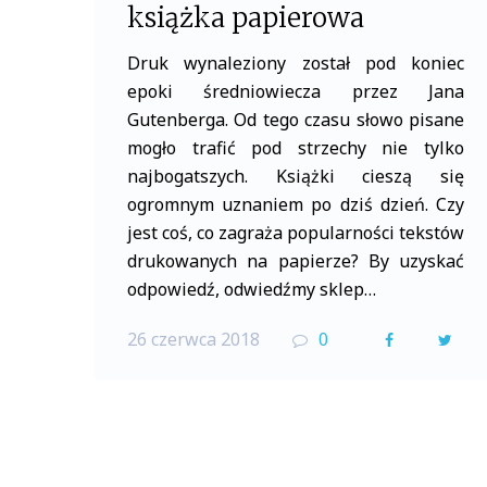
książka papierowa
Druk wynaleziony został pod koniec
epoki średniowiecza przez Jana
Gutenberga. Od tego czasu słowo pisane
mogło trafić pod strzechy nie tylko
najbogatszych. Książki cieszą się
ogromnym uznaniem po dziś dzień. Czy
jest coś, co zagraża popularności tekstów
drukowanych na papierze? By uzyskać
odpowiedź, odwiedźmy sklep…
26 czerwca 2018
0
F
T
a
w
c
i
e
t