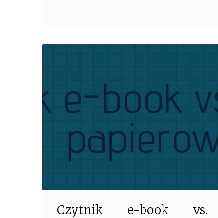
e
t
b
t
o
e
o
r
k
Czytnik e-book vs.