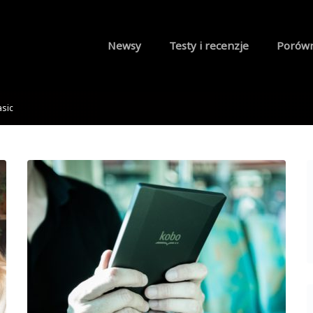
Newsy
Testy i recenzje
Porów
sic