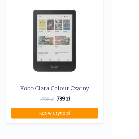
Kobo Clara Colour Czarny
739
zł
799 zł
Kup w Czytio.pl